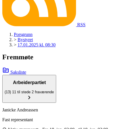
RSS
Porsgrunn
>
Bystyret
>
17.01.2025 kl. 08:30
Fremmøte
topic
Saksliste
Arbeiderpartiet
(13)
11 til stede
2 fraværende
chevron_right
Janicke Andreassen
Fast representant