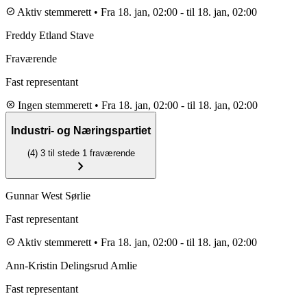
check_circle
Aktiv stemmerett
•
Fra 18. jan, 02:00
-
til 18. jan, 02:00
Freddy Etland Stave
Fraværende
Fast representant
cancel
Ingen stemmerett
•
Fra 18. jan, 02:00
-
til 18. jan, 02:00
Industri- og Næringspartiet
(4)
3 til stede
1 fraværende
chevron_right
Gunnar West Sørlie
Fast representant
check_circle
Aktiv stemmerett
•
Fra 18. jan, 02:00
-
til 18. jan, 02:00
Ann-Kristin Delingsrud Amlie
Fast representant