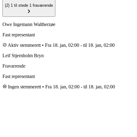
(2)
1 til stede
1 fraværende
chevron_right
Owe Ingemann Waltherzøe
Fast representant
check_circle
Aktiv stemmerett
•
Fra 18. jan, 02:00
-
til 18. jan, 02:00
Leif Stjernholm Bryn
Fraværende
Fast representant
cancel
Ingen stemmerett
•
Fra 18. jan, 02:00
-
til 18. jan, 02:00