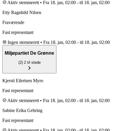
check_circle
Aktiv stemmerett
•
Fra 18. jan, 02:00
-
til 18. jan, 02:00
Etty Ragnhild Nilsen
Fraværende
Fast representant
cancel
Ingen stemmerett
•
Fra 18. jan, 02:00
-
til 18. jan, 02:00
Miljøpartiet De Grønne
(2)
2 til stede
chevron_right
Kjersti Eilertsen Myro
Fast representant
check_circle
Aktiv stemmerett
•
Fra 18. jan, 02:00
-
til 18. jan, 02:00
Sabine Erika Gehring
Fast representant
check_circle
Aktiv stemmerett
•
Fra 18. jan, 02:00
-
til 18. jan, 02:00