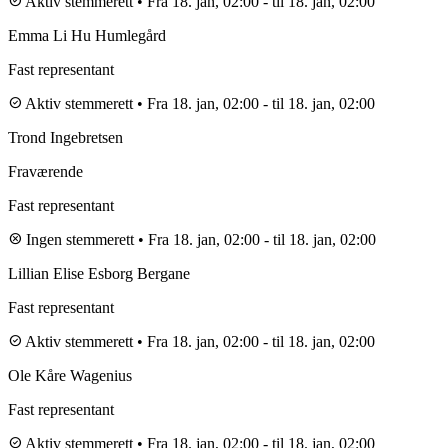
check_circle
Aktiv stemmerett
•
Fra 18. jan, 02:00
-
til 18. jan, 02:00
Emma Li Hu Humlegård
Fast representant
check_circle
Aktiv stemmerett
•
Fra 18. jan, 02:00
-
til 18. jan, 02:00
Trond Ingebretsen
Fraværende
Fast representant
cancel
Ingen stemmerett
•
Fra 18. jan, 02:00
-
til 18. jan, 02:00
Lillian Elise Esborg Bergane
Fast representant
check_circle
Aktiv stemmerett
•
Fra 18. jan, 02:00
-
til 18. jan, 02:00
Ole Kåre Wagenius
Fast representant
check_circle
Aktiv stemmerett
•
Fra 18. jan, 02:00
-
til 18. jan, 02:00