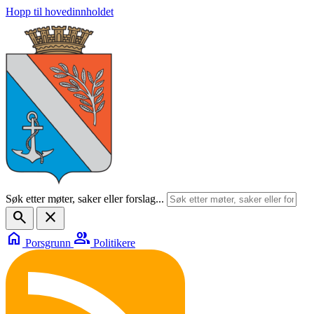
Hopp til hovedinnholdet
Søk etter møter, saker eller forslag...
search
close
home
group
Porsgrunn
Politikere