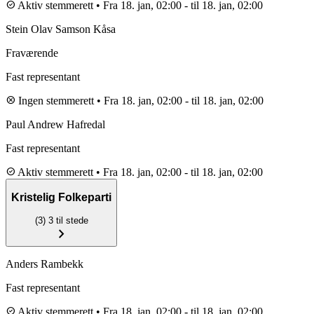
check_circle
Aktiv stemmerett
•
Fra 18. jan, 02:00
-
til 18. jan, 02:00
Stein Olav Samson Kåsa
Fraværende
Fast representant
cancel
Ingen stemmerett
•
Fra 18. jan, 02:00
-
til 18. jan, 02:00
Paul Andrew Hafredal
Fast representant
check_circle
Aktiv stemmerett
•
Fra 18. jan, 02:00
-
til 18. jan, 02:00
Kristelig Folkeparti
(3)
3 til stede
chevron_right
Anders Rambekk
Fast representant
check_circle
Aktiv stemmerett
•
Fra 18. jan, 02:00
-
til 18. jan, 02:00