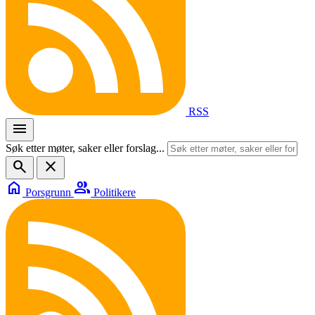
RSS
menu
Søk etter møter, saker eller forslag...
search
close
home
group
Porsgrunn
Politikere