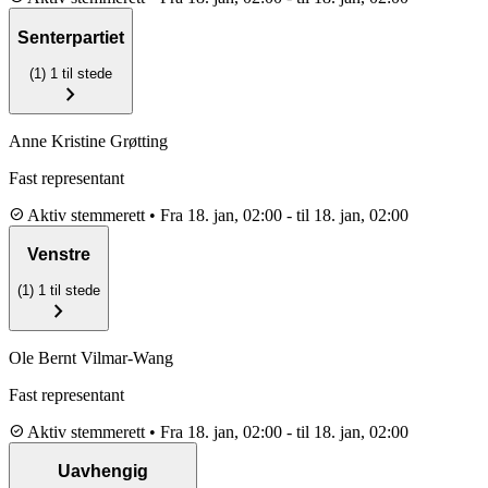
Senterpartiet
(1)
1 til stede
chevron_right
Anne Kristine Grøtting
Fast representant
check_circle
Aktiv stemmerett
•
Fra 18. jan, 02:00
-
til 18. jan, 02:00
Venstre
(1)
1 til stede
chevron_right
Ole Bernt Vilmar-Wang
Fast representant
check_circle
Aktiv stemmerett
•
Fra 18. jan, 02:00
-
til 18. jan, 02:00
Uavhengig