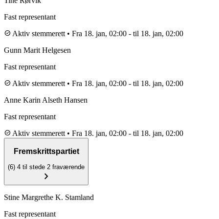
Tine Rørvik
Fast representant
check_circle
Aktiv stemmerett
•
Fra 18. jan, 02:00
-
til 18. jan, 02:00
Gunn Marit Helgesen
Fast representant
check_circle
Aktiv stemmerett
•
Fra 18. jan, 02:00
-
til 18. jan, 02:00
Anne Karin Alseth Hansen
Fast representant
check_circle
Aktiv stemmerett
•
Fra 18. jan, 02:00
-
til 18. jan, 02:00
Fremskrittspartiet
(6)
4 til stede
2 fraværende
chevron_right
Stine Margrethe K. Stamland
Fast representant