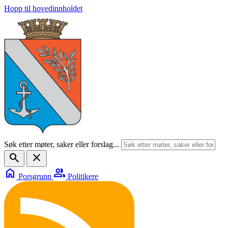
Hopp til hovedinnholdet
Søk etter møter, saker eller forslag...
search
close
home
group
Porsgrunn
Politikere