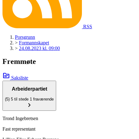
RSS
Porsgrunn
>
Formannskapet
>
24.08.2023 kl. 09:00
Fremmøte
topic
Saksliste
Arbeiderpartiet
(5)
5 til stede
1 fraværende
chevron_right
Trond Ingebretsen
Fast representant