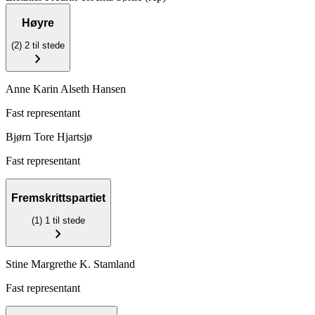
Høyre
(2)
2 til stede
chevron_right
Anne Karin Alseth Hansen
Fast representant
Bjørn Tore Hjartsjø
Fast representant
Fremskrittspartiet
(1)
1 til stede
chevron_right
Stine Margrethe K. Stamland
Fast representant