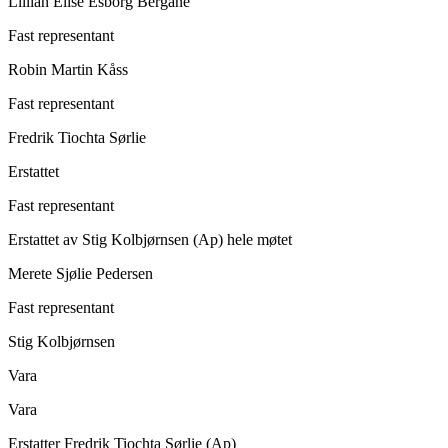
Lillian Elise Esborg Bergane
Fast representant
Robin Martin Kåss
Fast representant
Fredrik Tiochta Sørlie
Erstattet
Fast representant
Erstattet av
Stig Kolbjørnsen (Ap)
hele møtet
Merete Sjølie Pedersen
Fast representant
Stig Kolbjørnsen
Vara
Vara
Erstatter
Fredrik Tiochta Sørlie (Ap)