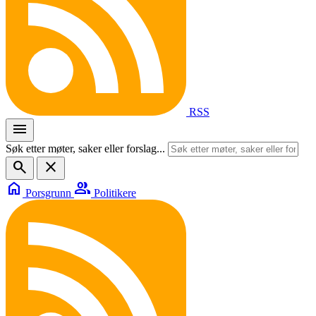
RSS
menu
Søk etter møter, saker eller forslag...
search
close
home
group
Porsgrunn
Politikere