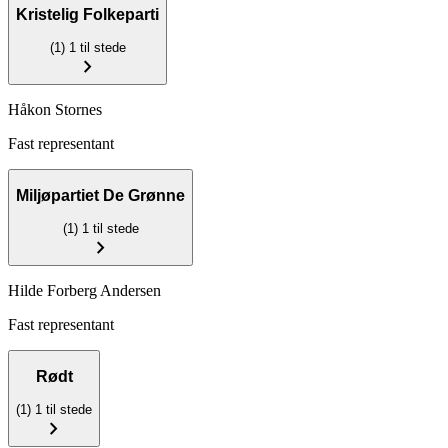
Kristelig Folkeparti
(1)
1 til stede
chevron_right
Håkon Stornes
Fast representant
Miljøpartiet De Grønne
(1)
1 til stede
chevron_right
Hilde Forberg Andersen
Fast representant
Rødt
(1)
1 til stede
chevron_right