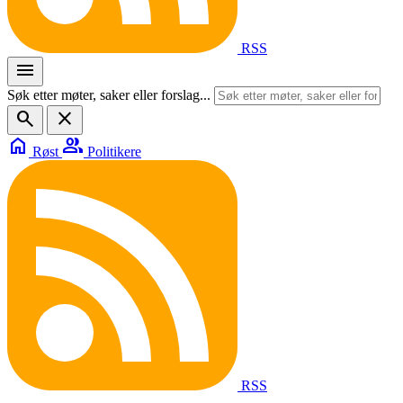
RSS
menu
Søk etter møter, saker eller forslag...
search
close
home
group
Røst
Politikere
RSS