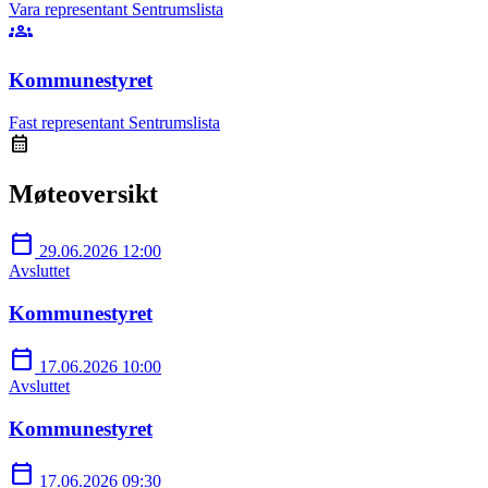
Vara representant
Sentrumslista
groups
Kommunestyret
Fast representant
Sentrumslista
calendar_month
Møteoversikt
calendar_today
29.06.2026 12:00
Avsluttet
Kommunestyret
calendar_today
17.06.2026 10:00
Avsluttet
Kommunestyret
calendar_today
17.06.2026 09:30