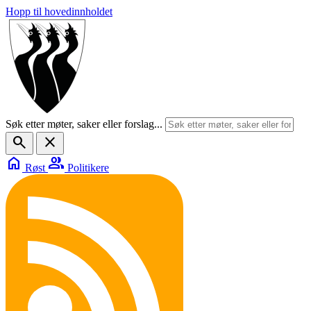
Hopp til hovedinnholdet
Søk etter møter, saker eller forslag...
search
close
home
group
Røst
Politikere