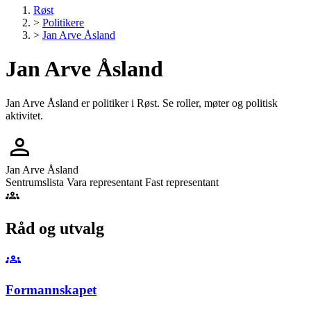
Røst
>
Politikere
>
Jan Arve Åsland
Jan Arve Åsland
Jan Arve Åsland er politiker i Røst. Se roller, møter og politisk
aktivitet.
person
Jan Arve Åsland
Sentrumslista
Vara representant
Fast representant
groups
Råd og utvalg
groups
Formannskapet