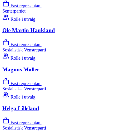
work
Fast representant
Senterpartiet
group
Rolle i utvalg
Ole Martin Haukland
work
Fast representant
Sosialistisk Venstreparti
group
Rolle i utvalg
Magnus Møller
work
Fast representant
Sosialistisk Venstreparti
group
Rolle i utvalg
Helga Lilleland
work
Fast representant
Sosialistisk Venstreparti