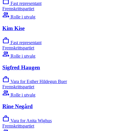
work
Fast representant
Fremskrittspartiet
group
Rolle i utvalg
Kim Kise
work
Fast representant
Fremskrittspartiet
group
Rolle i utvalg
Sigfred Haugen
work
Vara for Esther Hildegun Buer
Fremskrittspartiet
group
Rolle i utvalg
Rine Negård
work
Vara for Anita Wighus
Fremskrittspartiet