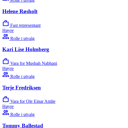
Rolle i utvalg
Helene Røsholt
work
Fast representant
Høyre
group
Rolle i utvalg
Kari Lise Holmberg
work
Vara for Musbah Nabhani
Høyre
group
Rolle i utvalg
Terje Fredriksen
work
Vara for Ole Einar Amlie
Høyre
group
Rolle i utvalg
Tommy Ballestad