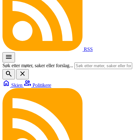
RSS
menu
Søk etter møter, saker eller forslag...
search
close
home
group
Skien
Politikere