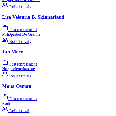
group
Rolle i utvalg
Lisa Velouria B. Skinnarland
work
Fast representant
Miljøpartiet De Grønne
group
Rolle i utvalg
Jan Moen
work
Fast representant
Norgesdemokratene
group
Rolle i utvalg
Mona Osman
work
Fast representant
Rødt
group
Rolle i utvalg