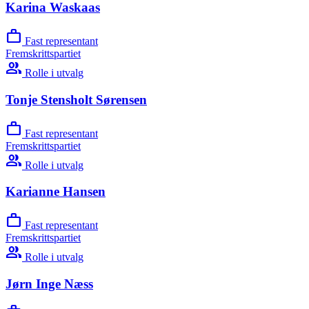
Karina Waskaas
work
Fast representant
Fremskrittspartiet
group
Rolle i utvalg
Tonje Stensholt Sørensen
work
Fast representant
Fremskrittspartiet
group
Rolle i utvalg
Karianne Hansen
work
Fast representant
Fremskrittspartiet
group
Rolle i utvalg
Jørn Inge Næss