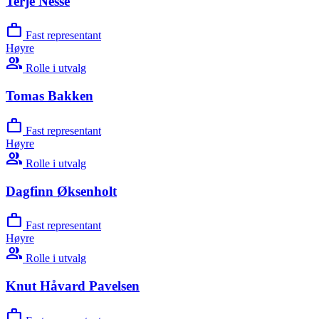
Terje Nesse
work
Fast representant
Høyre
group
Rolle i utvalg
Tomas Bakken
work
Fast representant
Høyre
group
Rolle i utvalg
Dagfinn Øksenholt
work
Fast representant
Høyre
group
Rolle i utvalg
Knut Håvard Pavelsen
work