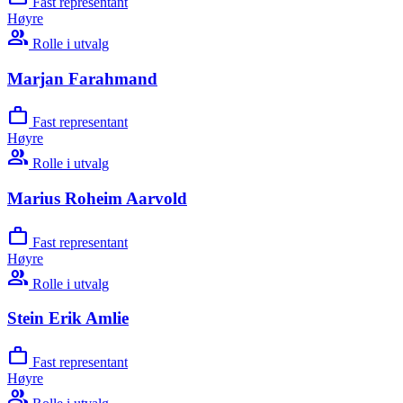
Fast representant
Høyre
group
Rolle i utvalg
Marjan Farahmand
work
Fast representant
Høyre
group
Rolle i utvalg
Marius Roheim Aarvold
work
Fast representant
Høyre
group
Rolle i utvalg
Stein Erik Amlie
work
Fast representant
Høyre
group