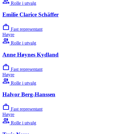
group
Rolle i utvalg
Emilie Clarice Schäffer
work
Fast representant
Høyre
group
Rolle i utvalg
Anne Høynes Kydland
work
Fast representant
Høyre
group
Rolle i utvalg
Halvor Berg-Hanssen
work
Fast representant
Høyre
group
Rolle i utvalg