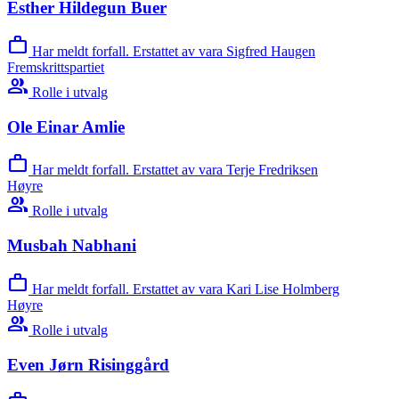
Esther Hildegun Buer
work
Har meldt forfall. Erstattet av vara Sigfred Haugen
Fremskrittspartiet
group
Rolle i utvalg
Ole Einar Amlie
work
Har meldt forfall. Erstattet av vara Terje Fredriksen
Høyre
group
Rolle i utvalg
Musbah Nabhani
work
Har meldt forfall. Erstattet av vara Kari Lise Holmberg
Høyre
group
Rolle i utvalg
Even Jørn Risinggård