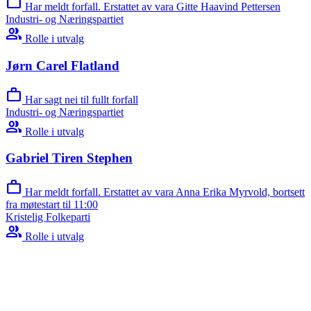
work
Har meldt forfall. Erstattet av vara Gitte Haavind Pettersen
Industri- og Næringspartiet
group
Rolle i utvalg
Jørn Carel Flatland
work
Har sagt nei til fullt forfall
Industri- og Næringspartiet
group
Rolle i utvalg
Gabriel Tiren Stephen
work
Har meldt forfall. Erstattet av vara Anna Erika Myrvold, bortsett
fra møtestart til 11:00
Kristelig Folkeparti
group
Rolle i utvalg