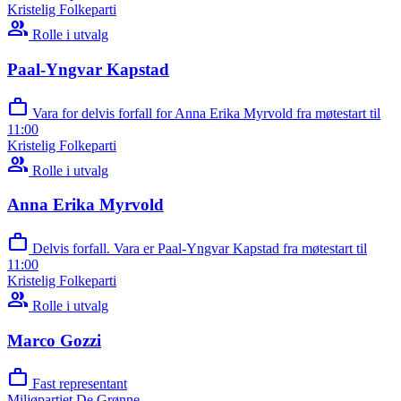
Kristelig Folkeparti
group
Rolle i utvalg
Paal-Yngvar Kapstad
work
Vara for delvis forfall for Anna Erika Myrvold fra møtestart til
11:00
Kristelig Folkeparti
group
Rolle i utvalg
Anna Erika Myrvold
work
Delvis forfall. Vara er Paal-Yngvar Kapstad fra møtestart til
11:00
Kristelig Folkeparti
group
Rolle i utvalg
Marco Gozzi
work
Fast representant
Miljøpartiet De Grønne