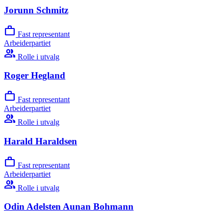
Jorunn Schmitz
work
Fast representant
Arbeiderpartiet
group
Rolle i utvalg
Roger Hegland
work
Fast representant
Arbeiderpartiet
group
Rolle i utvalg
Harald Haraldsen
work
Fast representant
Arbeiderpartiet
group
Rolle i utvalg
Odin Adelsten Aunan Bohmann