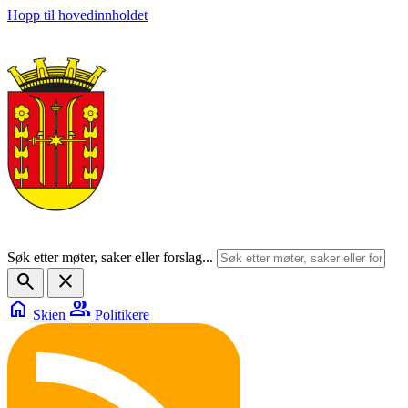
Hopp til hovedinnholdet
Søk etter møter, saker eller forslag...
search
close
home
group
Skien
Politikere