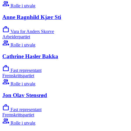
group
Rolle i utvalg
Anne Ragnhild Kjær Sti
work
Vara for Anders Skorve
Arbeiderpartiet
group
Rolle i utvalg
Cathrine Hasler Bakka
work
Fast representant
Fremskrittspartiet
group
Rolle i utvalg
Jon Olav Stensrød
work
Fast representant
Fremskrittspartiet
group
Rolle i utvalg