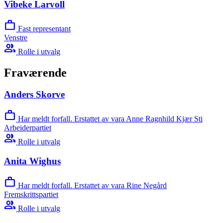
Vibeke Larvoll
work
Fast representant
Venstre
group
Rolle i utvalg
Fraværende
Anders Skorve
work
Har meldt forfall. Erstattet av vara Anne Ragnhild Kjær Sti
Arbeiderpartiet
group
Rolle i utvalg
Anita Wighus
work
Har meldt forfall. Erstattet av vara Rine Negård
Fremskrittspartiet
group
Rolle i utvalg