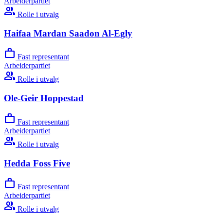
Arbeiderpartiet
group
Rolle i utvalg
Haifaa Mardan Saadon Al-Egly
work
Fast representant
Arbeiderpartiet
group
Rolle i utvalg
Ole-Geir Hoppestad
work
Fast representant
Arbeiderpartiet
group
Rolle i utvalg
Hedda Foss Five
work
Fast representant
Arbeiderpartiet
group
Rolle i utvalg