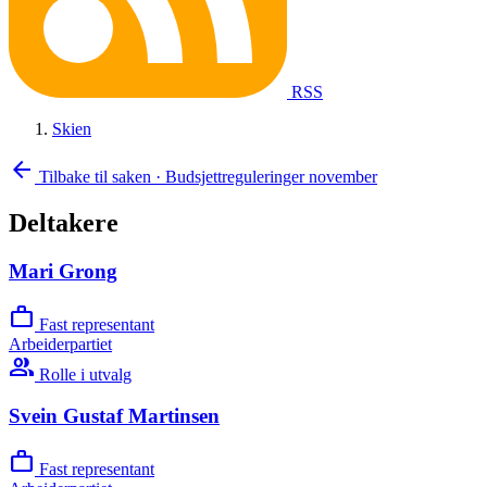
RSS
Skien
arrow_back
Tilbake til saken
·
Budsjettreguleringer november
Deltakere
Mari Grong
work
Fast representant
Arbeiderpartiet
group
Rolle i utvalg
Svein Gustaf Martinsen
work
Fast representant