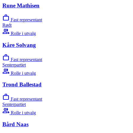
Rune Mathisen
work
Fast representant
Rødt
group
Rolle i utvalg
Kåre Solvang
work
Fast representant
Senterpartiet
group
Rolle i utvalg
Trond Ballestad
work
Fast representant
Senterpartiet
group
Rolle i utvalg
Bård Naas