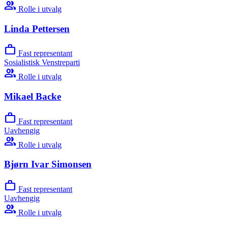
group
Rolle i utvalg
Linda Pettersen
work
Fast representant
Sosialistisk Venstreparti
group
Rolle i utvalg
Mikael Backe
work
Fast representant
Uavhengig
group
Rolle i utvalg
Bjørn Ivar Simonsen
work
Fast representant
Uavhengig
group
Rolle i utvalg