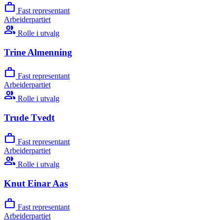
work
Fast representant
Arbeiderpartiet
group
Rolle i utvalg
Trine Almenning
work
Fast representant
Arbeiderpartiet
group
Rolle i utvalg
Trude Tvedt
work
Fast representant
Arbeiderpartiet
group
Rolle i utvalg
Knut Einar Aas
work
Fast representant
Arbeiderpartiet