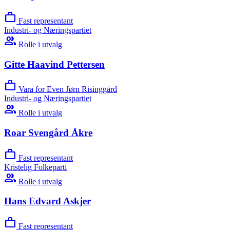
work
Fast representant
Industri- og Næringspartiet
group
Rolle i utvalg
Gitte Haavind Pettersen
work
Vara for Even Jørn Risinggård
Industri- og Næringspartiet
group
Rolle i utvalg
Roar Svengård Åkre
work
Fast representant
Kristelig Folkeparti
group
Rolle i utvalg
Hans Edvard Askjer
work
Fast representant