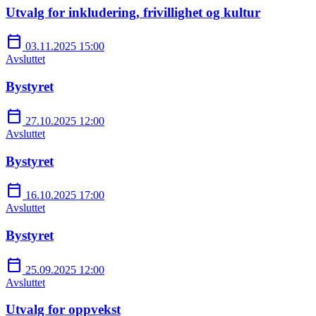
Utvalg for inkludering, frivillighet og kultur
calendar_today
03.11.2025 15:00
Avsluttet
Bystyret
calendar_today
27.10.2025 12:00
Avsluttet
Bystyret
calendar_today
16.10.2025 17:00
Avsluttet
Bystyret
calendar_today
25.09.2025 12:00
Avsluttet
Utvalg for oppvekst