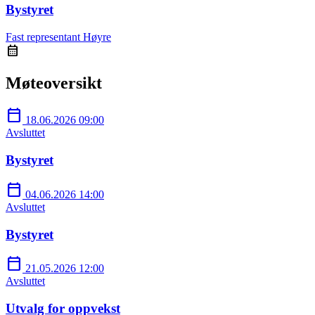
Bystyret
Fast representant
Høyre
calendar_month
Møteoversikt
calendar_today
18.06.2026 09:00
Avsluttet
Bystyret
calendar_today
04.06.2026 14:00
Avsluttet
Bystyret
calendar_today
21.05.2026 12:00
Avsluttet
Utvalg for oppvekst