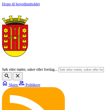
Hopp til hovedinnholdet
Søk etter møter, saker eller forslag...
search
close
home
group
Skien
Politikere