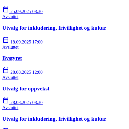
calendar_today
25.09.2025 08:30
Avsluttet
Utvalg for inkludering, frivillighet og kultur
calendar_today
18.09.2025 17:00
Avsluttet
Bystyret
calendar_today
28.08.2025 12:00
Avsluttet
Utvalg for oppvekst
calendar_today
28.08.2025 08:30
Avsluttet
Utvalg for inkludering, frivillighet og kultur