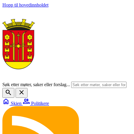
Hopp til hovedinnholdet
Søk etter møter, saker eller forslag...
search
close
home
group
Skien
Politikere