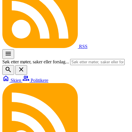
RSS
menu
Søk etter møter, saker eller forslag...
search
close
home
group
Skien
Politikere