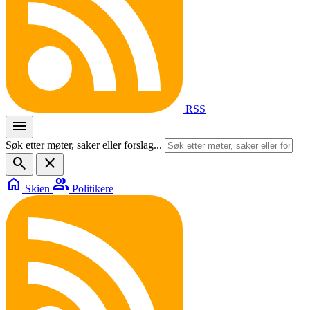
RSS
menu
Søk etter møter, saker eller forslag...
search
close
home
group
Skien
Politikere