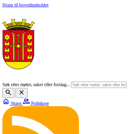
Hopp til hovedinnholdet
Søk etter møter, saker eller forslag...
search
close
home
group
Skien
Politikere