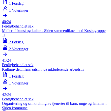
description
1 Forslag
how_to_vote
1 Voteringer
arrow_forward
40/24
Ferdigbehandlet sak
Midler til kunst og kultur - Skien sammenliknet med Kostragruppe
11
description
2 Forslag
how_to_vote
2 Voteringer
arrow_forward
41/24
Ferdigbehandlet sak
Kulturavdelingens satsing på inkluderende arbeidsliv
description
1 Forslag
how_to_vote
1 Voteringer
arrow_forward
42/24
Ferdigbehandlet sak
Organisering og samordning av tjenester til barn, unge og familier i
Skien kommune