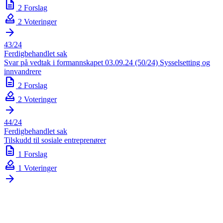
description
2 Forslag
how_to_vote
2 Voteringer
arrow_forward
43/24
Ferdigbehandlet sak
Svar på vedtak i formannskapet 03.09.24 (50/24) Sysselsetting og
innvandrere
description
2 Forslag
how_to_vote
2 Voteringer
arrow_forward
44/24
Ferdigbehandlet sak
Tilskudd til sosiale entreprenører
description
1 Forslag
how_to_vote
1 Voteringer
arrow_forward