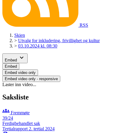
RSS
Skien
>
Utvalg for inkludering, frivillighet og kultur
>
03.10.2024 kl. 08:30
expand_more
Embed
Embed
Embed video only
Embed video only - responsive
Laster inn video...
Saksliste
groups
Fremmøte
39/24
Ferdigbehandlet sak
Tertialrapport 2. tertial 2024