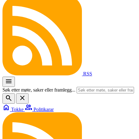
RSS
menu
Søk etter møte, saker eller framlegg...
search
close
home
group
Tokke
Politikarar