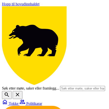
Hopp til hovudinnhaldet
Søk etter møte, saker eller framlegg...
search
close
home
group
Tokke
Politikarar