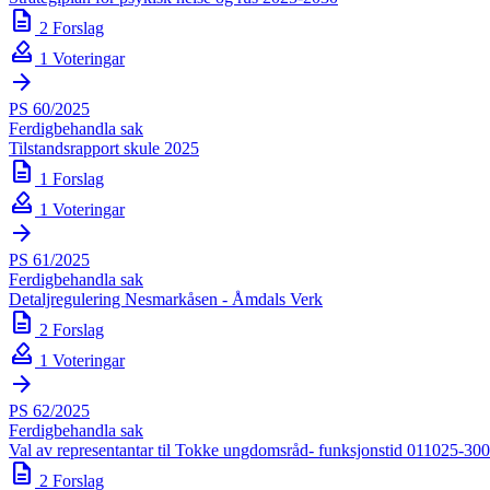
description
2 Forslag
how_to_vote
1 Voteringar
arrow_forward
PS 60/2025
Ferdigbehandla sak
Tilstandsrapport skule 2025
description
1 Forslag
how_to_vote
1 Voteringar
arrow_forward
PS 61/2025
Ferdigbehandla sak
Detaljregulering Nesmarkåsen - Åmdals Verk
description
2 Forslag
how_to_vote
1 Voteringar
arrow_forward
PS 62/2025
Ferdigbehandla sak
Val av representantar til Tokke ungdomsråd- funksjonstid 011025-30
description
2 Forslag