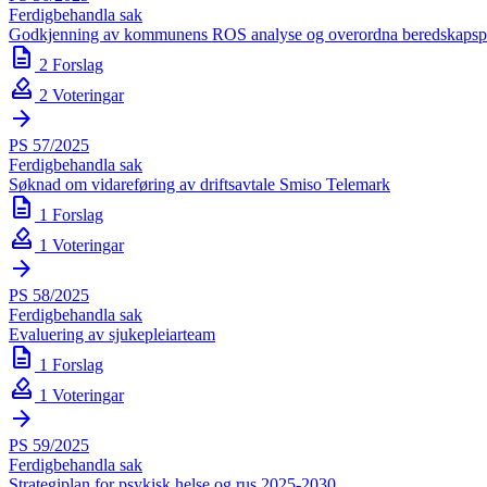
Ferdigbehandla sak
Godkjenning av kommunens ROS analyse og overordna beredskapsp
description
2 Forslag
how_to_vote
2 Voteringar
arrow_forward
PS 57/2025
Ferdigbehandla sak
Søknad om vidareføring av driftsavtale Smiso Telemark
description
1 Forslag
how_to_vote
1 Voteringar
arrow_forward
PS 58/2025
Ferdigbehandla sak
Evaluering av sjukepleiarteam
description
1 Forslag
how_to_vote
1 Voteringar
arrow_forward
PS 59/2025
Ferdigbehandla sak
Strategiplan for psykisk helse og rus 2025-2030