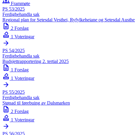
groups
Frammøte
PS 53/2025
Ferdigbehandla sak
Regional plan for Setesdal Vesthei, Ryfylkeheiane og Setesdal Austhe
description
2 Forslag
how_to_vote
1 Voteringar
arrow_forward
PS 54/2025
Ferdigbehandla sak
Budsjettrapportering 2. tertial 2025
description
1 Forslag
how_to_vote
1 Voteringar
arrow_forward
PS 55/2025
Ferdigbehandla sak
Stønad til førebuing av Dalsmarken
description
2 Forslag
how_to_vote
1 Voteringar
arrow_forward
PS 56/2025