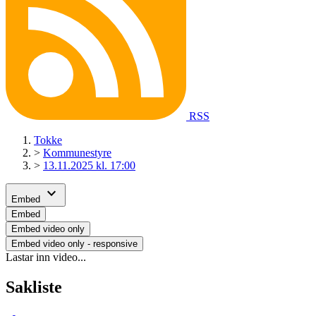
RSS
Tokke
>
Kommunestyre
>
13.11.2025 kl. 17:00
expand_more
Embed
Embed
Embed video only
Embed video only - responsive
Lastar inn video...
Sakliste