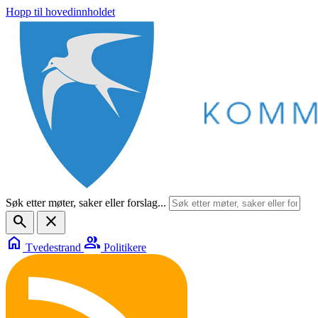
Hopp til hovedinnholdet
Søk etter møter, saker eller forslag...
search
close
home
group
Tvedestrand
Politikere