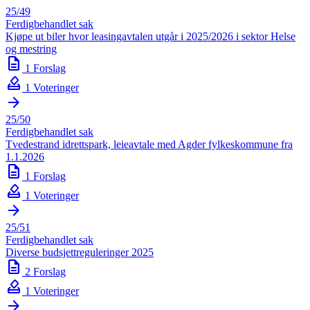
25/49
Ferdigbehandlet sak
Kjøpe ut biler hvor leasingavtalen utgår i 2025/2026 i sektor Helse
og mestring
description
1 Forslag
how_to_vote
1 Voteringer
arrow_forward
25/50
Ferdigbehandlet sak
Tvedestrand idrettspark, leieavtale med Agder fylkeskommune fra
1.1.2026
description
1 Forslag
how_to_vote
1 Voteringer
arrow_forward
25/51
Ferdigbehandlet sak
Diverse budsjettreguleringer 2025
description
2 Forslag
how_to_vote
1 Voteringer
arrow_forward