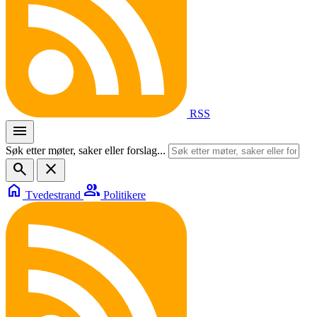
RSS
menu
Søk etter møter, saker eller forslag...
search
close
home
group
Tvedestrand
Politikere