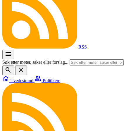
RSS
menu
Søk etter møter, saker eller forslag...
search
close
home
group
Tvedestrand
Politikere