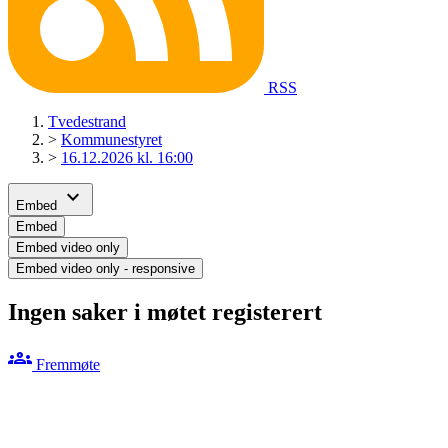
RSS
Tvedestrand
>
Kommunestyret
>
16.12.2026 kl. 16:00
expand_more
Embed
Embed
Embed video only
Embed video only - responsive
Ingen saker i møtet registerert
groups
Fremmøte