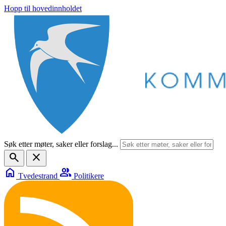
Hopp til hovedinnholdet
Søk etter møter, saker eller forslag...
search
close
home
group
Tvedestrand
Politikere