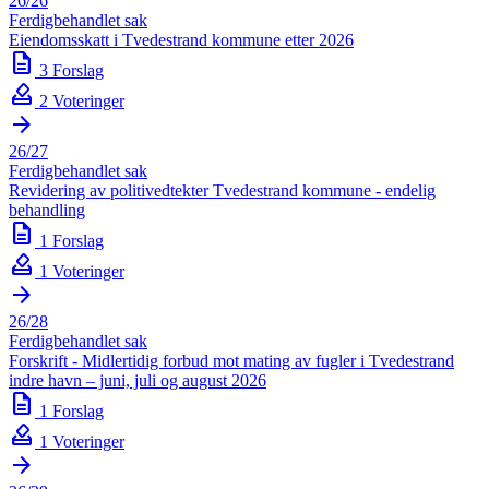
26/26
Ferdigbehandlet sak
Eiendomsskatt i Tvedestrand kommune etter 2026
description
3 Forslag
how_to_vote
2 Voteringer
arrow_forward
26/27
Ferdigbehandlet sak
Revidering av politivedtekter Tvedestrand kommune - endelig
behandling
description
1 Forslag
how_to_vote
1 Voteringer
arrow_forward
26/28
Ferdigbehandlet sak
Forskrift - Midlertidig forbud mot mating av fugler i Tvedestrand
indre havn – juni, juli og august 2026
description
1 Forslag
how_to_vote
1 Voteringer
arrow_forward