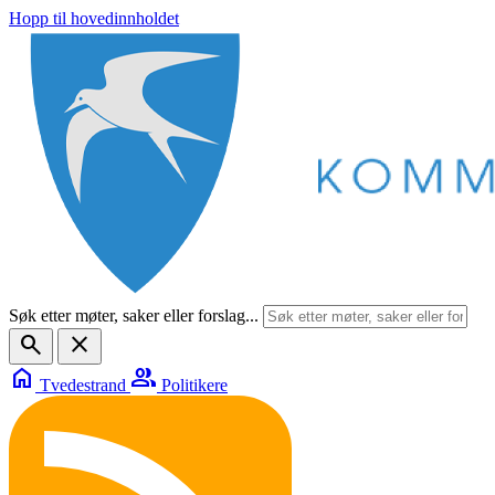
Hopp til hovedinnholdet
Søk etter møter, saker eller forslag...
search
close
home
group
Tvedestrand
Politikere