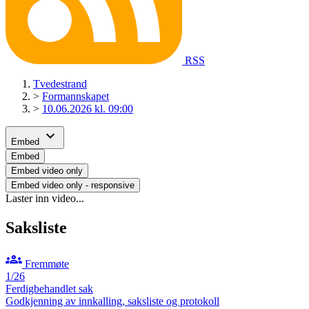
RSS
Tvedestrand
>
Formannskapet
>
10.06.2026 kl. 09:00
expand_more
Embed
Embed
Embed video only
Embed video only - responsive
Laster inn video...
Saksliste
groups
Fremmøte
1/26
Ferdigbehandlet sak
Godkjenning av innkalling, saksliste og protokoll