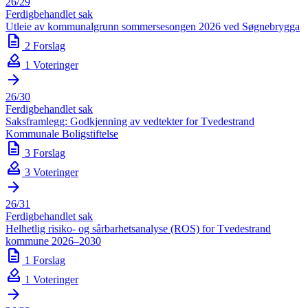
26/29
Ferdigbehandlet sak
Utleie av kommunalgrunn sommersesongen 2026 ved Søgnebrygga
description
2 Forslag
how_to_vote
1 Voteringer
arrow_forward
26/30
Ferdigbehandlet sak
Saksframlegg: Godkjenning av vedtekter for Tvedestrand
Kommunale Boligstiftelse
description
3 Forslag
how_to_vote
3 Voteringer
arrow_forward
26/31
Ferdigbehandlet sak
Helhetlig risiko- og sårbarhetsanalyse (ROS) for Tvedestrand
kommune 2026–2030
description
1 Forslag
how_to_vote
1 Voteringer
arrow_forward