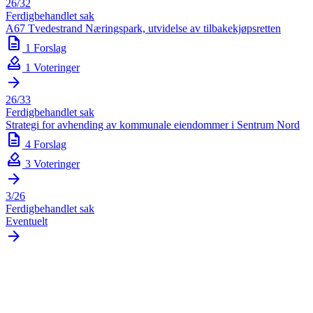
26/32
Ferdigbehandlet sak
A67 Tvedestrand Næringspark, utvidelse av tilbakekjøpsretten
description
1 Forslag
how_to_vote
1 Voteringer
arrow_forward
26/33
Ferdigbehandlet sak
Strategi for avhending av kommunale eiendommer i Sentrum Nord
description
4 Forslag
how_to_vote
3 Voteringer
arrow_forward
3/26
Ferdigbehandlet sak
Eventuelt
arrow_forward