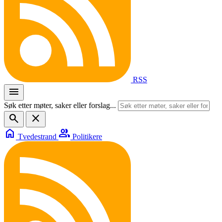
RSS
menu
Søk etter møter, saker eller forslag...
search
close
home
group
Tvedestrand
Politikere