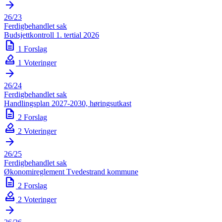
arrow_forward
26/23
Ferdigbehandlet sak
Budsjettkontroll 1. tertial 2026
description
1 Forslag
how_to_vote
1 Voteringer
arrow_forward
26/24
Ferdigbehandlet sak
Handlingsplan 2027-2030, høringsutkast
description
2 Forslag
how_to_vote
2 Voteringer
arrow_forward
26/25
Ferdigbehandlet sak
Økonomireglement Tvedestrand kommune
description
2 Forslag
how_to_vote
2 Voteringer
arrow_forward