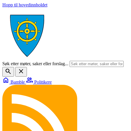
Hopp til hovedinnholdet
Søk etter møter, saker eller forslag...
search
close
home
group
Bamble
Politikere