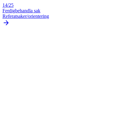
14/25
Ferdigbehandla sak
Referatsaker/orientering
arrow_forward