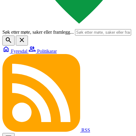
Søk etter møte, saker eller framlegg...
search
close
home
group
Fyresdal
Politikarar
RSS