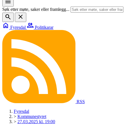
menu
Søk etter møte, saker eller framlegg...
search
close
home
group
Fyresdal
Politikarar
RSS
Fyresdal
>
Kommunestyret
>
27.03.2025 kl. 19:00