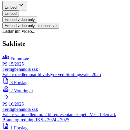
expand_more
Embed
Embed
Embed video only
Embed video only - responsive
Lastar inn video...
Sakliste
groups
Frammøte
PS 15/2025
Ferdigbehandla sak
Val av medlemmar til valstyre ved Stortingsvalet 2025
description
3 Forslag
how_to_vote
2 Voteringar
arrow_forward
PS 16/2025
Ferdigbehandla sak
Val av varamedlem nr. 2 til representantskapet i Vest-Telemark
Brann og redning IKS - 2024 - 2025
description
1 Forslag