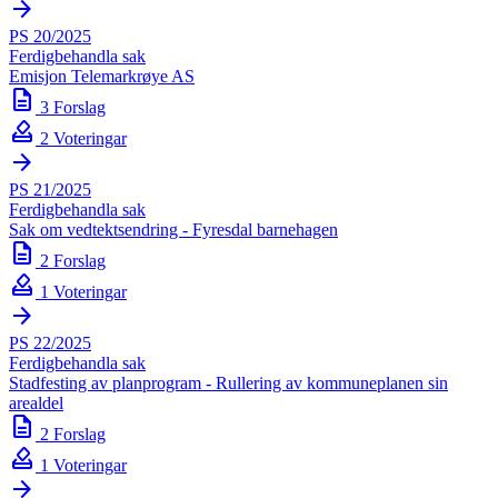
arrow_forward
PS 20/2025
Ferdigbehandla sak
Emisjon Telemarkrøye AS
description
3 Forslag
how_to_vote
2 Voteringar
arrow_forward
PS 21/2025
Ferdigbehandla sak
Sak om vedtektsendring - Fyresdal barnehagen
description
2 Forslag
how_to_vote
1 Voteringar
arrow_forward
PS 22/2025
Ferdigbehandla sak
Stadfesting av planprogram - Rullering av kommuneplanen sin
arealdel
description
2 Forslag
how_to_vote
1 Voteringar
arrow_forward