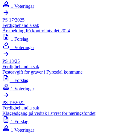
how_to_vote
1 Voteringar
arrow_forward
PS 17/2025
Ferdigbehandla sak
Årsmelding frå kontrollutvalet 2024
description
1 Forslag
how_to_vote
1 Voteringar
arrow_forward
PS 18/25
Ferdigbehandla sak
Festeavgift for graver i Fyresdal kommune
description
1 Forslag
how_to_vote
1 Voteringar
arrow_forward
PS 19/2025
Ferdigbehandla sak
Klageadgang på vedtak i styret for næringsfondet
description
1 Forslag
how_to_vote
1 Voteringar