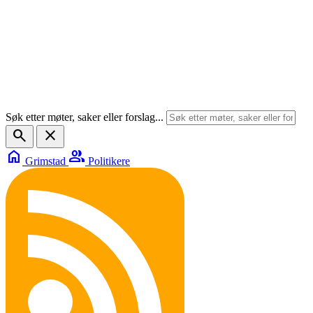
Søk etter møter, saker eller forslag...
search
close
home
group
Grimstad
Politikere