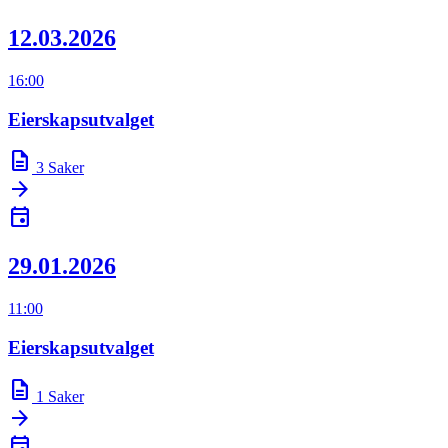
12.03.2026
16:00
Eierskapsutvalget
description
3
Saker
arrow_forward
event
29.01.2026
11:00
Eierskapsutvalget
description
1
Saker
arrow_forward
event