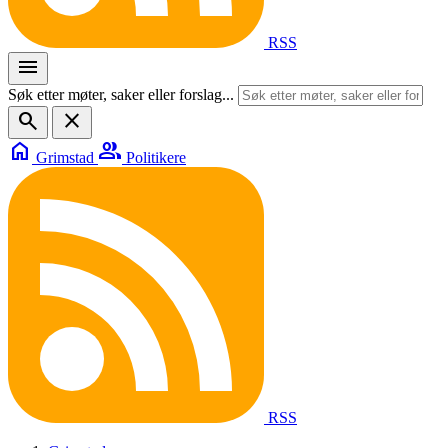
RSS
menu
Søk etter møter, saker eller forslag...
search
close
home
group
Grimstad
Politikere
RSS