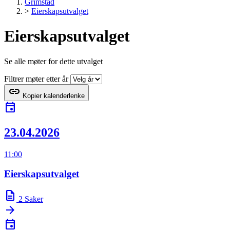
Grimstad
>
Eierskapsutvalget
Eierskapsutvalget
Se alle møter for dette utvalget
Filtrer møter etter år
link
Kopier kalenderlenke
event
23.04.2026
11:00
Eierskapsutvalget
description
2
Saker
arrow_forward
event