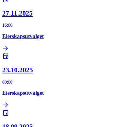
27.11.2025
16:00
Eierskapsutvalget
arrow_forward
event
23.10.2025
00:00
Eierskapsutvalget
arrow_forward
event
18.09.2025