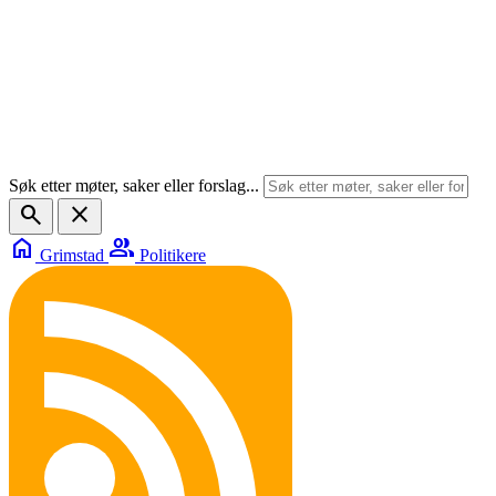
Søk etter møter, saker eller forslag...
search
close
home
group
Grimstad
Politikere