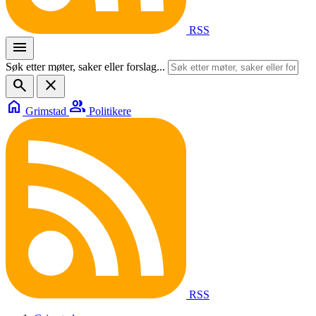
RSS
menu
Søk etter møter, saker eller forslag...
search
close
home
group
Grimstad
Politikere
RSS