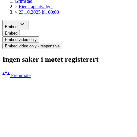
Grimstad
>
Eierskapsutvalget
>
23.10.2025 kl. 00:00
expand_more
Embed
Embed
Embed video only
Embed video only - responsive
Ingen saker i møtet registerert
groups
Fremmøte