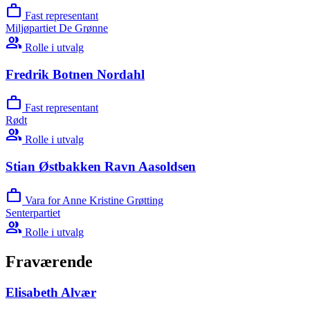
work
Fast representant
Miljøpartiet De Grønne
group
Rolle i utvalg
Fredrik Botnen Nordahl
work
Fast representant
Rødt
group
Rolle i utvalg
Stian Østbakken Ravn Aasoldsen
work
Vara for Anne Kristine Grøtting
Senterpartiet
group
Rolle i utvalg
Fraværende
Elisabeth Alvær