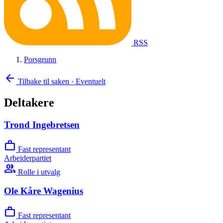
RSS
Porsgrunn
arrow_back
Tilbake til saken
·
Eventuelt
Deltakere
Trond Ingebretsen
work
Fast representant
Arbeiderpartiet
group
Rolle i utvalg
Ole Kåre Wagenius
work
Fast representant