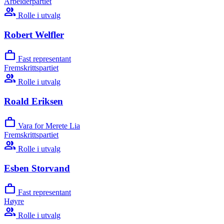
Arbeiderpartiet
group
Rolle i utvalg
Robert Welfler
work
Fast representant
Fremskrittspartiet
group
Rolle i utvalg
Roald Eriksen
work
Vara for Merete Lia
Fremskrittspartiet
group
Rolle i utvalg
Esben Storvand
work
Fast representant
Høyre
group
Rolle i utvalg