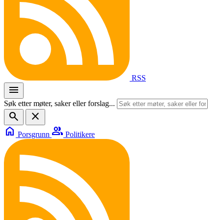
RSS
menu
Søk etter møter, saker eller forslag...
search
close
home
group
Porsgrunn
Politikere