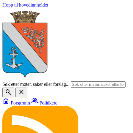
Hopp til hovedinnholdet
Søk etter møter, saker eller forslag...
search
close
home
group
Porsgrunn
Politikere