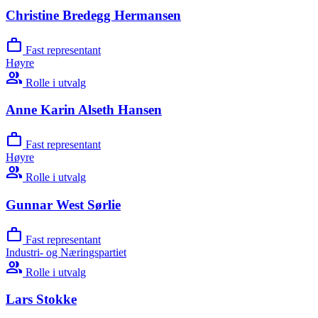
Christine Bredegg Hermansen
work
Fast representant
Høyre
group
Rolle i utvalg
Anne Karin Alseth Hansen
work
Fast representant
Høyre
group
Rolle i utvalg
Gunnar West Sørlie
work
Fast representant
Industri- og Næringspartiet
group
Rolle i utvalg
Lars Stokke