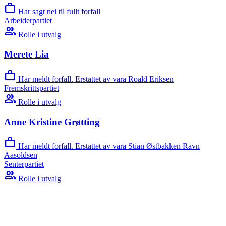
work
Har sagt nei til fullt forfall
Arbeiderpartiet
group
Rolle i utvalg
Merete Lia
work
Har meldt forfall. Erstattet av vara Roald Eriksen
Fremskrittspartiet
group
Rolle i utvalg
Anne Kristine Grøtting
work
Har meldt forfall. Erstattet av vara Stian Østbakken Ravn
Aasoldsen
Senterpartiet
group
Rolle i utvalg