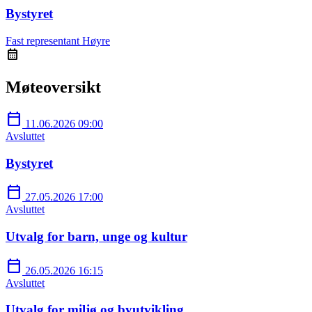
Bystyret
Fast representant
Høyre
calendar_month
Møteoversikt
calendar_today
11.06.2026 09:00
Avsluttet
Bystyret
calendar_today
27.05.2026 17:00
Avsluttet
Utvalg for barn, unge og kultur
calendar_today
26.05.2026 16:15
Avsluttet
Utvalg for miljø og byutvikling