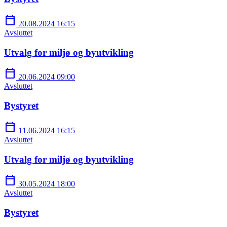
calendar_today
20.08.2024 16:15
Avsluttet
Utvalg for miljø og byutvikling
calendar_today
20.06.2024 09:00
Avsluttet
Bystyret
calendar_today
11.06.2024 16:15
Avsluttet
Utvalg for miljø og byutvikling
calendar_today
30.05.2024 18:00
Avsluttet
Bystyret