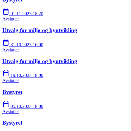
calendar_today
01.11.2023 18:20
Avsluttet
Utvalg for miljø og byutvikling
calendar_today
31.10.2023 16:00
Avsluttet
Utvalg for miljø og byutvikling
calendar_today
19.10.2023 18:00
Avsluttet
Bystyret
calendar_today
05.10.2023 18:00
Avsluttet
Bystyret