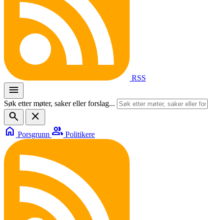
RSS
menu
Søk etter møter, saker eller forslag...
search
close
home
group
Porsgrunn
Politikere