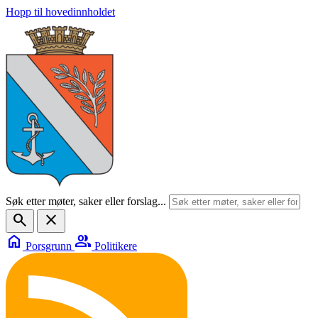
Hopp til hovedinnholdet
Søk etter møter, saker eller forslag...
search
close
home
group
Porsgrunn
Politikere