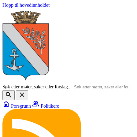
Hopp til hovedinnholdet
Søk etter møter, saker eller forslag...
search
close
home
group
Porsgrunn
Politikere