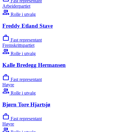
Fast representant
Arbeiderpartiet
group
Rolle i utvalg
Freddy Etland Stave
work
Fast representant
Fremskrittspartiet
group
Rolle i utvalg
Kalle Bredegg Hermansen
work
Fast representant
Høyre
group
Rolle i utvalg
Bjørn Tore Hjartsjø
work
Fast representant
Høyre
group