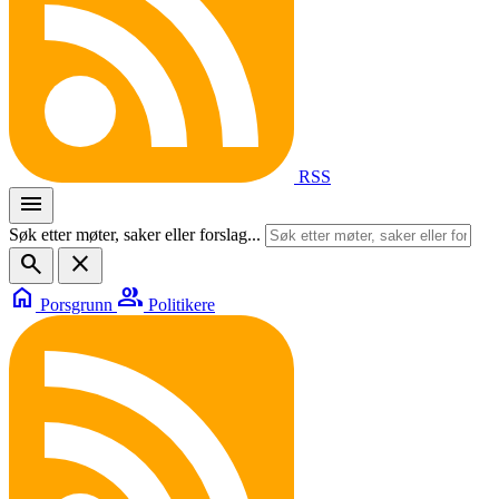
RSS
menu
Søk etter møter, saker eller forslag...
search
close
home
group
Porsgrunn
Politikere