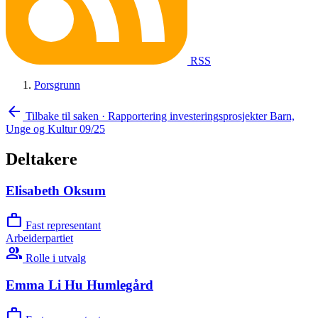
RSS
Porsgrunn
arrow_back
Tilbake til saken
·
Rapportering investeringsprosjekter Barn,
Unge og Kultur 09/25
Deltakere
Elisabeth Oksum
work
Fast representant
Arbeiderpartiet
group
Rolle i utvalg
Emma Li Hu Humlegård
work