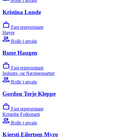
Rolle i utvalg
Kristina Lunde
work
Fast representant
Høyre
group
Rolle i utvalg
Rune Haugen
work
Fast representant
Industri- og Næringspartiet
group
Rolle i utvalg
Gordon Terje Kleppe
work
Fast representant
Kristelig Folkeparti
group
Rolle i utvalg
Kjersti Eilertsen Myro