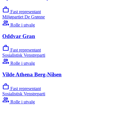
work
Fast representant
Miljøpartiet De Grønne
group
Rolle i utvalg
Oddvar Gran
work
Fast representant
Sosialistisk Venstreparti
group
Rolle i utvalg
Vilde Athena Berg-Nilsen
work
Fast representant
Sosialistisk Venstreparti
group
Rolle i utvalg