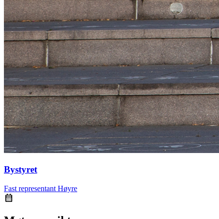
Bystyret
Fast representant
Høyre
calendar_month