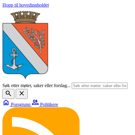
Hopp til hovedinnholdet
Søk etter møter, saker eller forslag...
search
close
home
group
Porsgrunn
Politikere