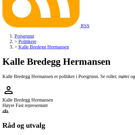
RSS
Porsgrunn
>
Politikere
>
Kalle Bredegg Hermansen
Kalle Bredegg Hermansen
Kalle Bredegg Hermansen er politiker i Porsgrunn. Se roller, møter og p
person
Kalle Bredegg Hermansen
Høyre
Fast representant
groups
Råd og utvalg