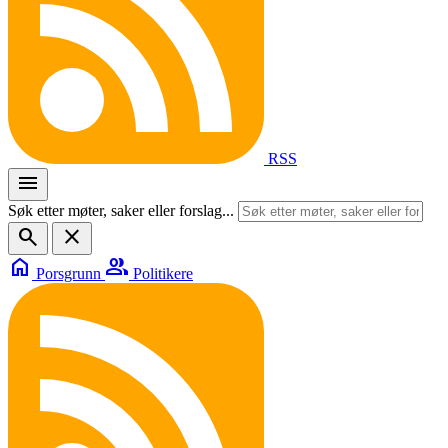
RSS
menu
Søk etter møter, saker eller forslag...
search
close
home
group
Porsgrunn
Politikere