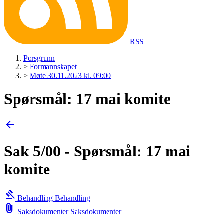
RSS
Porsgrunn
>
Formannskapet
>
Møte 30.11.2023 kl. 09:00
Spørsmål: 17 mai komite
arrow_back
Sak 5/00 - Spørsmål: 17 mai
komite
gavel
Behandling
Behandling
attach_file
Saksdokumenter
Saksdokumenter