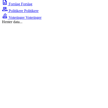
description
Forslag
Forslag
group
Politikere
Politikere
how_to_vote
Voteringer
Voteringer
Henter data...