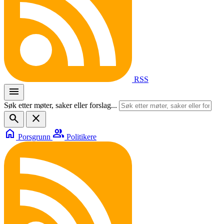
RSS
menu
Søk etter møter, saker eller forslag...
search
close
home
group
Porsgrunn
Politikere