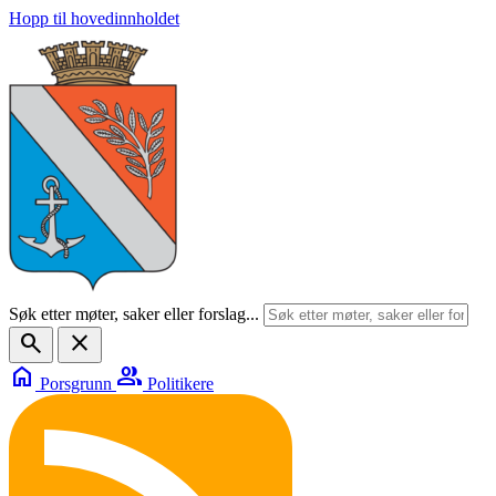
Hopp til hovedinnholdet
Søk etter møter, saker eller forslag...
search
close
home
group
Porsgrunn
Politikere