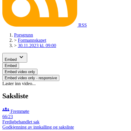
RSS
Porsgrunn
>
Formannskapet
>
30.11.2023 kl. 09:00
expand_more
Embed
Embed
Embed video only
Embed video only - responsive
Laster inn video...
Saksliste
groups
Fremmøte
66/23
Ferdigbehandlet sak
Godkjenning av innkalling og saksliste