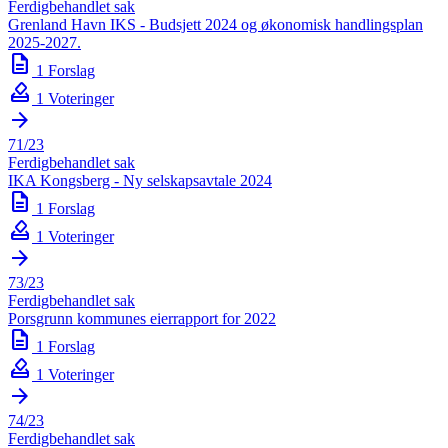
Ferdigbehandlet sak
Grenland Havn IKS - Budsjett 2024 og økonomisk handlingsplan
2025-2027.
description
1 Forslag
how_to_vote
1 Voteringer
arrow_forward
71/23
Ferdigbehandlet sak
IKA Kongsberg - Ny selskapsavtale 2024
description
1 Forslag
how_to_vote
1 Voteringer
arrow_forward
73/23
Ferdigbehandlet sak
Porsgrunn kommunes eierrapport for 2022
description
1 Forslag
how_to_vote
1 Voteringer
arrow_forward
74/23
Ferdigbehandlet sak