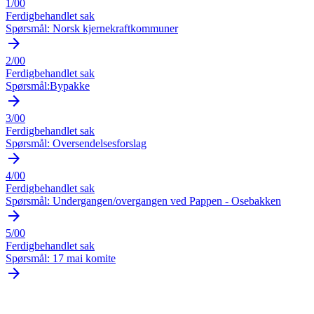
1/00
Ferdigbehandlet sak
Spørsmål: Norsk kjernekraftkommuner
arrow_forward
2/00
Ferdigbehandlet sak
Spørsmål:Bypakke
arrow_forward
3/00
Ferdigbehandlet sak
Spørsmål: Oversendelsesforslag
arrow_forward
4/00
Ferdigbehandlet sak
Spørsmål: Undergangen/overgangen ved Pappen - Osebakken
arrow_forward
5/00
Ferdigbehandlet sak
Spørsmål: 17 mai komite
arrow_forward