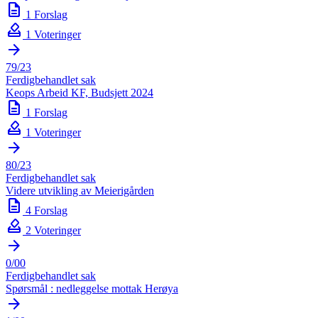
description
1 Forslag
how_to_vote
1 Voteringer
arrow_forward
79/23
Ferdigbehandlet sak
Keops Arbeid KF, Budsjett 2024
description
1 Forslag
how_to_vote
1 Voteringer
arrow_forward
80/23
Ferdigbehandlet sak
Videre utvikling av Meierigården
description
4 Forslag
how_to_vote
2 Voteringer
arrow_forward
0/00
Ferdigbehandlet sak
Spørsmål : nedleggelse mottak Herøya
arrow_forward