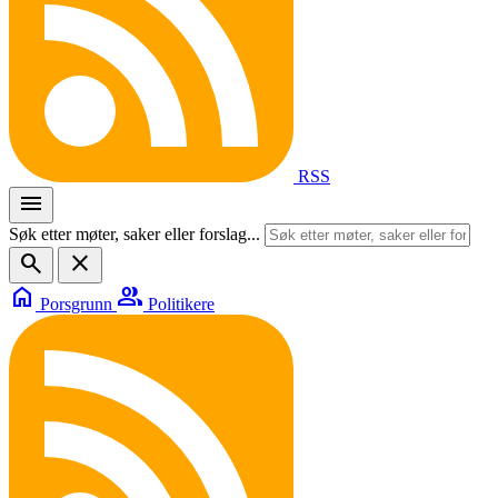
RSS
menu
Søk etter møter, saker eller forslag...
search
close
home
group
Porsgrunn
Politikere