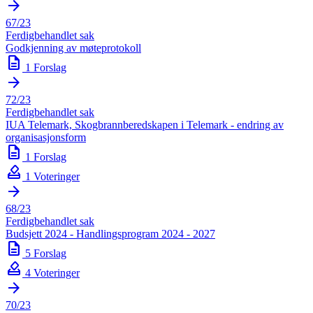
arrow_forward
67/23
Ferdigbehandlet sak
Godkjenning av møteprotokoll
description
1 Forslag
arrow_forward
72/23
Ferdigbehandlet sak
IUA Telemark, Skogbrannberedskapen i Telemark - endring av
organisasjonsform
description
1 Forslag
how_to_vote
1 Voteringer
arrow_forward
68/23
Ferdigbehandlet sak
Budsjett 2024 - Handlingsprogram 2024 - 2027
description
5 Forslag
how_to_vote
4 Voteringer
arrow_forward
70/23