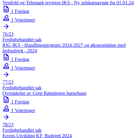
Vestfold og Telemark revisjon IKS - Ny selskapsavtale fra 01.01.24
description
1 Forslag
how_to_vote
1 Voteringer
arrow_forward
76/23
Ferdigbehandlet sak
RIG IKS - Handlingsprogram 2024-2027 og økonomiplan med
årsbudsjett - 2024
description
1 Forslag
how_to_vote
1 Voteringer
arrow_forward
77/23
Ferdigbehandlet sak
Overtakelse av Grep Rønningen barnehage
description
1 Forslag
how_to_vote
1 Voteringer
arrow_forward
78/23
Ferdigbehandlet sak
Keops Utvikling KF, Budsjett 2024