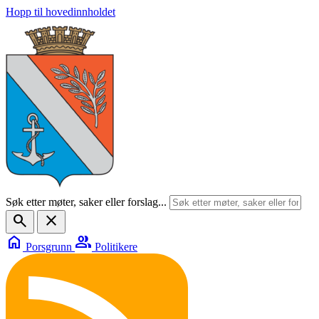
Hopp til hovedinnholdet
Søk etter møter, saker eller forslag...
search
close
home
group
Porsgrunn
Politikere