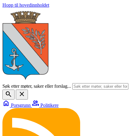
Hopp til hovedinnholdet
Søk etter møter, saker eller forslag...
search
close
home
group
Porsgrunn
Politikere