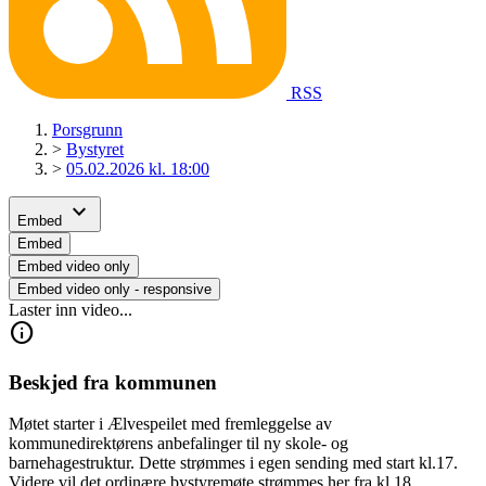
RSS
Porsgrunn
>
Bystyret
>
05.02.2026 kl. 18:00
expand_more
Embed
Embed
Embed video only
Embed video only - responsive
Laster inn video...
info
Beskjed fra kommunen
Møtet starter i Ælvespeilet med fremleggelse av
kommunedirektørens anbefalinger til ny skole- og
barnehagestruktur. Dette strømmes i egen sending med start kl.17.
Videre vil det ordinære bystyremøte strømmes her fra kl.18.