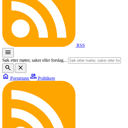
RSS
menu
Søk etter møter, saker eller forslag...
search
close
home
group
Porsgrunn
Politikere