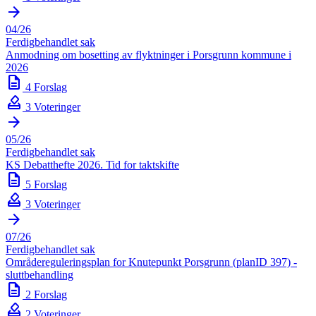
arrow_forward
04/26
Ferdigbehandlet sak
Anmodning om bosetting av flyktninger i Porsgrunn kommune i
2026
description
4 Forslag
how_to_vote
3 Voteringer
arrow_forward
05/26
Ferdigbehandlet sak
KS Debatthefte 2026. Tid for taktskifte
description
5 Forslag
how_to_vote
3 Voteringer
arrow_forward
07/26
Ferdigbehandlet sak
Områdereguleringsplan for Knutepunkt Porsgrunn (planID 397) -
sluttbehandling
description
2 Forslag
how_to_vote
2 Voteringer