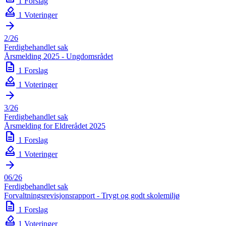
1 Forslag
how_to_vote
1 Voteringer
arrow_forward
2/26
Ferdigbehandlet sak
Årsmelding 2025 - Ungdomsrådet
description
1 Forslag
how_to_vote
1 Voteringer
arrow_forward
3/26
Ferdigbehandlet sak
Årsmelding for Eldrerådet 2025
description
1 Forslag
how_to_vote
1 Voteringer
arrow_forward
06/26
Ferdigbehandlet sak
Forvaltningsrevisjonsrapport - Trygt og godt skolemiljø
description
1 Forslag
how_to_vote
1 Voteringer