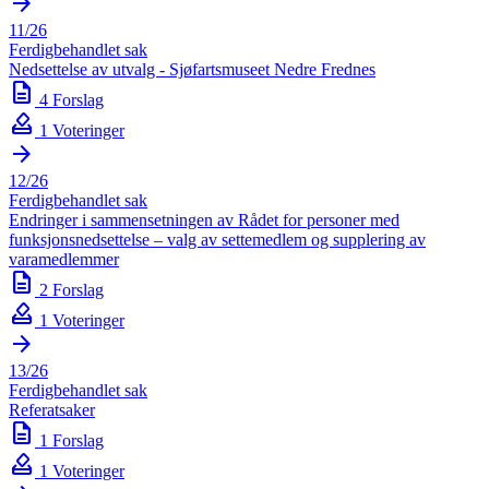
arrow_forward
11/26
Ferdigbehandlet sak
Nedsettelse av utvalg - Sjøfartsmuseet Nedre Frednes
description
4 Forslag
how_to_vote
1 Voteringer
arrow_forward
12/26
Ferdigbehandlet sak
Endringer i sammensetningen av Rådet for personer med
funksjonsnedsettelse – valg av settemedlem og supplering av
varamedlemmer
description
2 Forslag
how_to_vote
1 Voteringer
arrow_forward
13/26
Ferdigbehandlet sak
Referatsaker
description
1 Forslag
how_to_vote
1 Voteringer