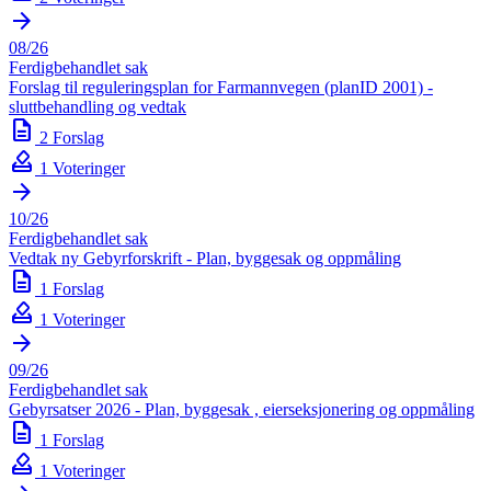
arrow_forward
08/26
Ferdigbehandlet sak
Forslag til reguleringsplan for Farmannvegen (planID 2001) -
sluttbehandling og vedtak
description
2 Forslag
how_to_vote
1 Voteringer
arrow_forward
10/26
Ferdigbehandlet sak
Vedtak ny Gebyrforskrift - Plan, byggesak og oppmåling
description
1 Forslag
how_to_vote
1 Voteringer
arrow_forward
09/26
Ferdigbehandlet sak
Gebyrsatser 2026 - Plan, byggesak , eierseksjonering og oppmåling
description
1 Forslag
how_to_vote
1 Voteringer