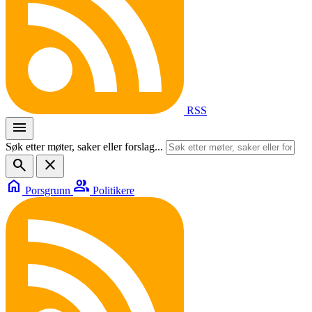
RSS
menu
Søk etter møter, saker eller forslag...
search
close
home
group
Porsgrunn
Politikere