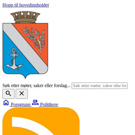
Hopp til hovedinnholdet
Søk etter møter, saker eller forslag...
search
close
home
group
Porsgrunn
Politikere