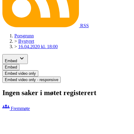
RSS
Porsgrunn
>
Bystyret
>
16.04.2020 kl. 18:00
expand_more
Embed
Embed
Embed video only
Embed video only - responsive
Ingen saker i møtet registerert
groups
Fremmøte