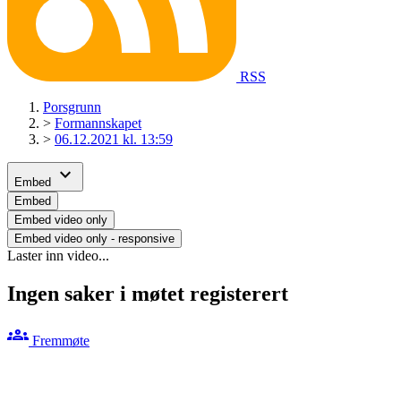
RSS
Porsgrunn
>
Formannskapet
>
06.12.2021 kl. 13:59
expand_more
Embed
Embed
Embed video only
Embed video only - responsive
Laster inn video...
Ingen saker i møtet registerert
groups
Fremmøte