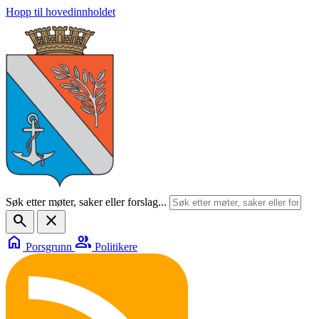
Hopp til hovedinnholdet
Søk etter møter, saker eller forslag...
search
close
home
group
Porsgrunn
Politikere