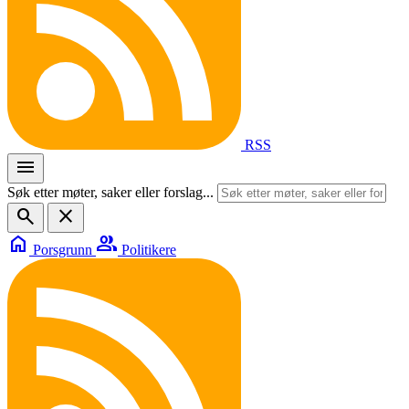
RSS
menu
Søk etter møter, saker eller forslag...
search
close
home
group
Porsgrunn
Politikere