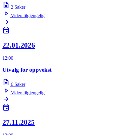
description
2
Saker
play_arrow
Video tilgjengelig
arrow_forward
event
22.01.2026
12:00
Utvalg for oppvekst
description
6
Saker
play_arrow
Video tilgjengelig
arrow_forward
event
27.11.2025