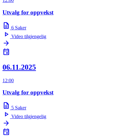
12:00
Utvalg for oppvekst
description
6
Saker
play_arrow
Video tilgjengelig
arrow_forward
event
06.11.2025
12:00
Utvalg for oppvekst
description
5
Saker
play_arrow
Video tilgjengelig
arrow_forward
event