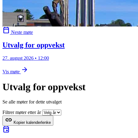
calendar_today
Neste møte
Utvalg for oppvekst
27. august 2026 • 12:00
arrow_forward
Vis møte
Utvalg for oppvekst
Se alle møter for dette utvalget
Filtrer møter etter år
link
Kopier kalenderlenke
event