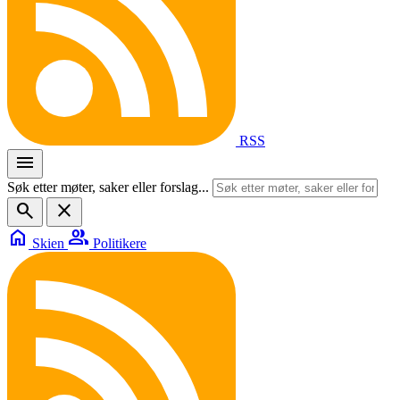
RSS
menu
Søk etter møter, saker eller forslag...
search
close
home
group
Skien
Politikere