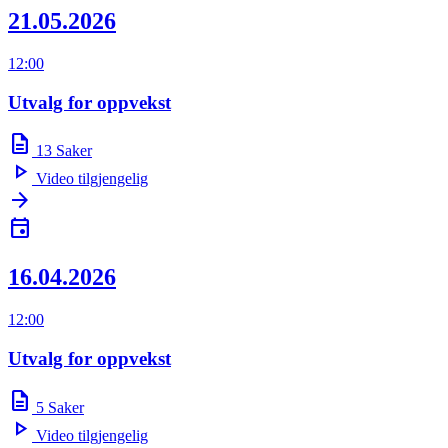
21.05.2026
12:00
Utvalg for oppvekst
description
13
Saker
play_arrow
Video tilgjengelig
arrow_forward
event
16.04.2026
12:00
Utvalg for oppvekst
description
5
Saker
play_arrow
Video tilgjengelig