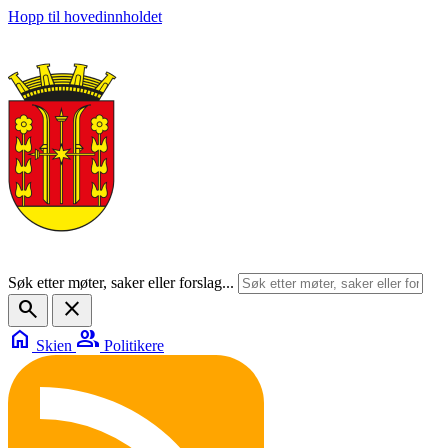
Hopp til hovedinnholdet
Søk etter møter, saker eller forslag...
search
close
home
group
Skien
Politikere