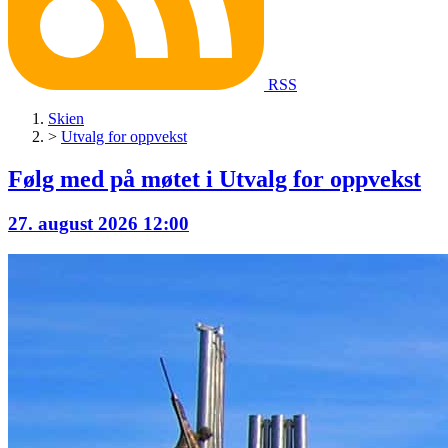
RSS
Skien
>
Utvalg for oppvekst
Følg med på møtet i
Utvalg for oppvekst
27. august 2026 12:00