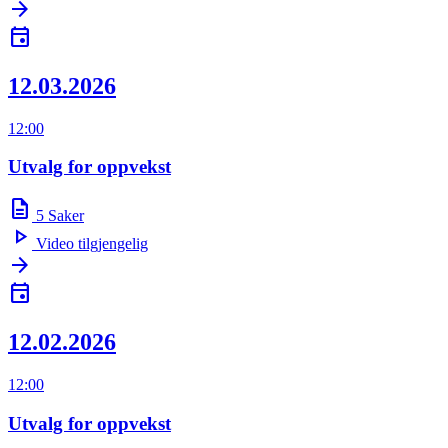
arrow_forward
event
12.03.2026
12:00
Utvalg for oppvekst
description
5
Saker
play_arrow
Video tilgjengelig
arrow_forward
event
12.02.2026
12:00
Utvalg for oppvekst