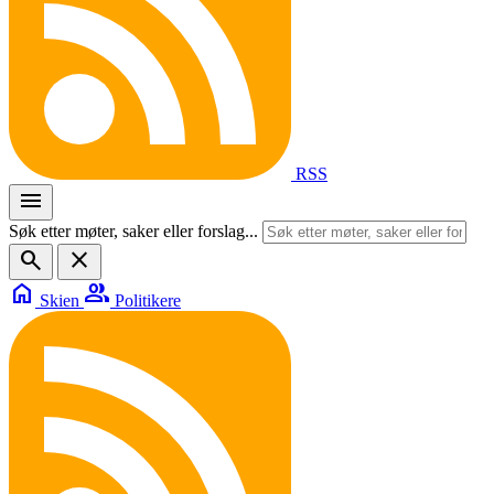
RSS
menu
Søk etter møter, saker eller forslag...
search
close
home
group
Skien
Politikere