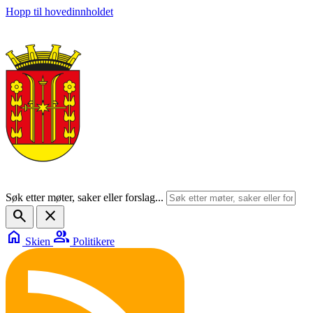
Hopp til hovedinnholdet
Søk etter møter, saker eller forslag...
search
close
home
group
Skien
Politikere