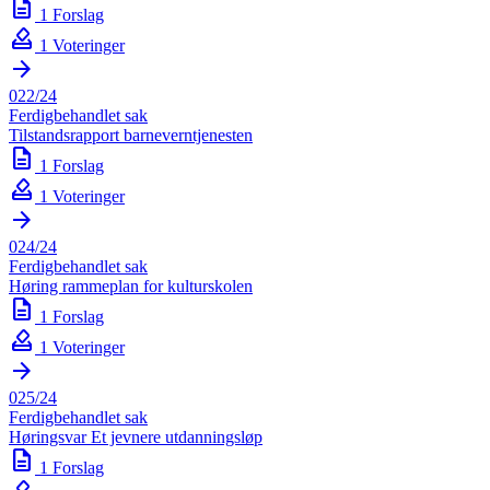
description
1 Forslag
how_to_vote
1 Voteringer
arrow_forward
022/24
Ferdigbehandlet sak
Tilstandsrapport barneverntjenesten
description
1 Forslag
how_to_vote
1 Voteringer
arrow_forward
024/24
Ferdigbehandlet sak
Høring rammeplan for kulturskolen
description
1 Forslag
how_to_vote
1 Voteringer
arrow_forward
025/24
Ferdigbehandlet sak
Høringsvar Et jevnere utdanningsløp
description
1 Forslag