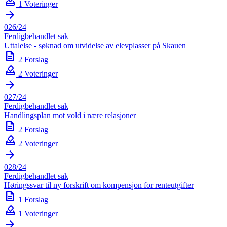
how_to_vote
1 Voteringer
arrow_forward
026/24
Ferdigbehandlet sak
Uttalelse - søknad om utvidelse av elevplasser på Skauen
description
2 Forslag
how_to_vote
2 Voteringer
arrow_forward
027/24
Ferdigbehandlet sak
Handlingsplan mot vold i nære relasjoner
description
2 Forslag
how_to_vote
2 Voteringer
arrow_forward
028/24
Ferdigbehandlet sak
Høringssvar til ny forskrift om kompensjon for renteutgifter
description
1 Forslag
how_to_vote
1 Voteringer
arrow_forward