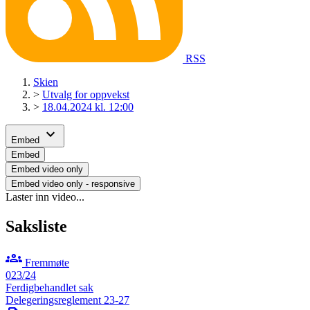
RSS
Skien
>
Utvalg for oppvekst
>
18.04.2024 kl. 12:00
expand_more
Embed
Embed
Embed video only
Embed video only - responsive
Laster inn video...
Saksliste
groups
Fremmøte
023/24
Ferdigbehandlet sak
Delegeringsreglement 23-27