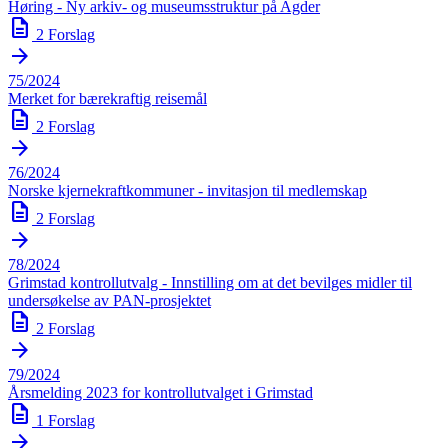
Høring - Ny arkiv- og museumsstruktur på Agder
description
2 Forslag
arrow_forward
75/2024
Merket for bærekraftig reisemål
description
2 Forslag
arrow_forward
76/2024
Norske kjernekraftkommuner - invitasjon til medlemskap
description
2 Forslag
arrow_forward
78/2024
Grimstad kontrollutvalg - Innstilling om at det bevilges midler til
undersøkelse av PAN-prosjektet
description
2 Forslag
arrow_forward
79/2024
Årsmelding 2023 for kontrollutvalget i Grimstad
description
1 Forslag
arrow_forward