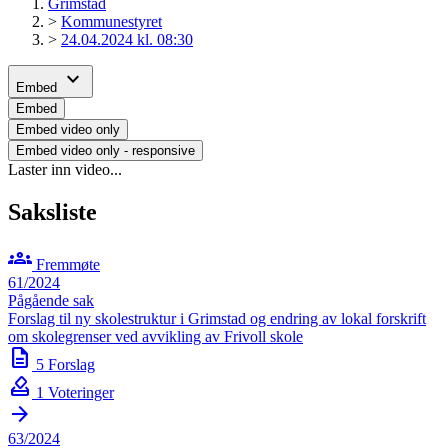
Grimstad
>
Kommunestyret
>
24.04.2024 kl. 08:30
expand_more
Embed
Embed
Embed video only
Embed video only - responsive
Laster inn video...
Saksliste
groups
Fremmøte
61/2024
Pågående sak
Forslag til ny skolestruktur i Grimstad og endring av lokal forskrift
om skolegrenser ved avvikling av Frivoll skole
description
5 Forslag
how_to_vote
1 Voteringer
arrow_forward
63/2024