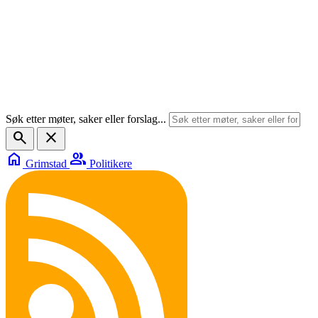
Søk etter møter, saker eller forslag...
search
close
home
group
Grimstad
Politikere