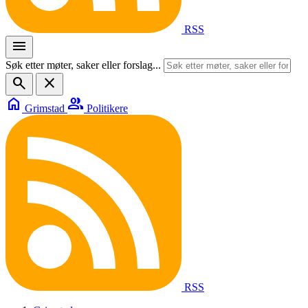
RSS
menu
Søk etter møter, saker eller forslag...
search
close
home
group
Grimstad
Politikere
RSS