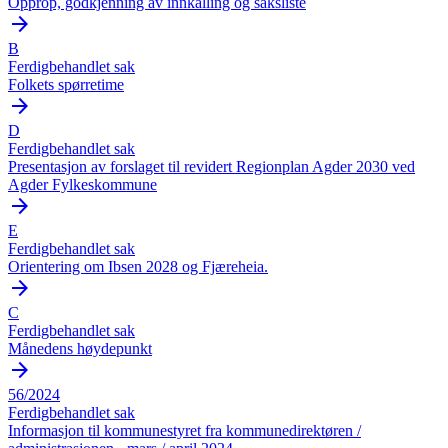
Opprop, godkjenning av innkalling og saksliste
arrow_forward
B
Ferdigbehandlet sak
Folkets spørretime
arrow_forward
D
Ferdigbehandlet sak
Presentasjon av forslaget til revidert Regionplan Agder 2030 ved
Agder Fylkeskommune
arrow_forward
E
Ferdigbehandlet sak
Orientering om Ibsen 2028 og Fjæreheia.
arrow_forward
C
Ferdigbehandlet sak
Månedens høydepunkt
arrow_forward
56/2024
Ferdigbehandlet sak
Informasjon til kommunestyret fra kommunedirektøren /