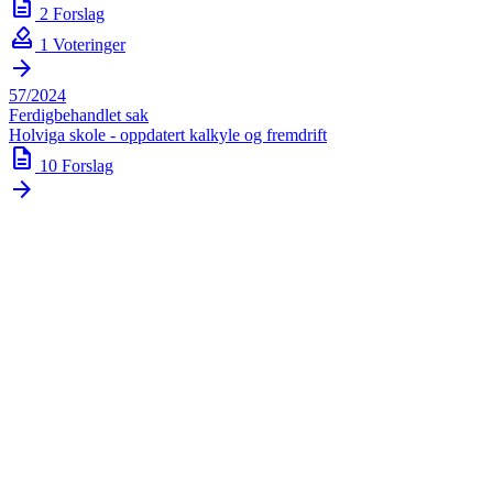
description
2 Forslag
how_to_vote
1 Voteringer
arrow_forward
57/2024
Ferdigbehandlet sak
Holviga skole - oppdatert kalkyle og fremdrift
description
10 Forslag
arrow_forward