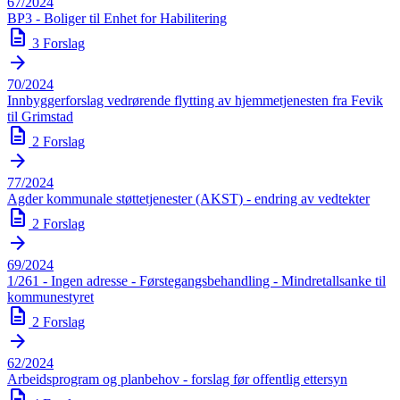
67/2024
BP3 - Boliger til Enhet for Habilitering
description
3 Forslag
arrow_forward
70/2024
Innbyggerforslag vedrørende flytting av hjemmetjenesten fra Fevik
til Grimstad
description
2 Forslag
arrow_forward
77/2024
Agder kommunale støttetjenester (AKST) - endring av vedtekter
description
2 Forslag
arrow_forward
69/2024
1/261 - Ingen adresse - Førstegangsbehandling - Mindretallsanke til
kommunestyret
description
2 Forslag
arrow_forward
62/2024
Arbeidsprogram og planbehov - forslag før offentlig ettersyn
description