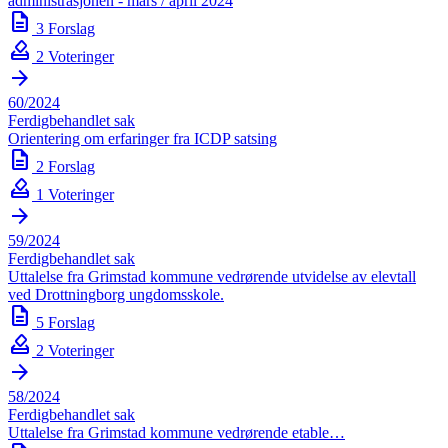
administrasjonen - mars / april 2024
description
3 Forslag
how_to_vote
2 Voteringer
arrow_forward
60/2024
Ferdigbehandlet sak
Orientering om erfaringer fra ICDP satsing
description
2 Forslag
how_to_vote
1 Voteringer
arrow_forward
59/2024
Ferdigbehandlet sak
Uttalelse fra Grimstad kommune vedrørende utvidelse av elevtall
ved Drottningborg ungdomsskole.
description
5 Forslag
how_to_vote
2 Voteringer
arrow_forward
58/2024
Ferdigbehandlet sak
Uttalelse fra Grimstad kommune vedrørende etable…