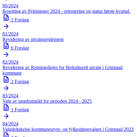
80/2024
Bosetting av flyktninger 2024 - orientering og status første kvartal.
description
2 Forslag
arrow_forward
81/2024
Revidering av utvalgsreglement
description
6 Forslag
arrow_forward
82/2024
Revidering av Retningslinjer for flerkulturelt utvalg i Grimstad
kommune
description
2 Forslag
arrow_forward
83/2024
Valg av ungdomsråd for perioden 2024 - 2025
description
1 Forslag
arrow_forward
84/2024
Valgdeltakelse kommunestyre- og fylkestingsvalget i Grimstad 2023
description