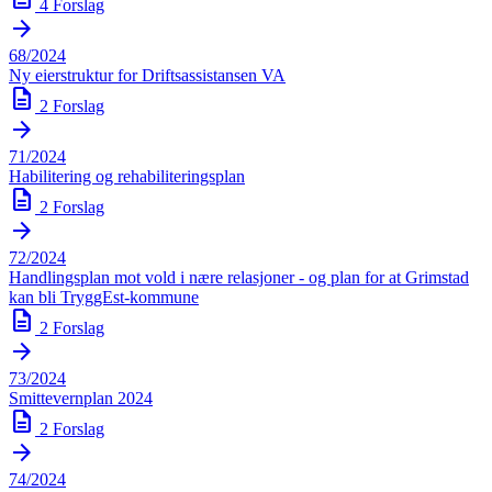
4 Forslag
arrow_forward
68/2024
Ny eierstruktur for Driftsassistansen VA
description
2 Forslag
arrow_forward
71/2024
Habilitering og rehabiliteringsplan
description
2 Forslag
arrow_forward
72/2024
Handlingsplan mot vold i nære relasjoner - og plan for at Grimstad
kan bli TryggEst-kommune
description
2 Forslag
arrow_forward
73/2024
Smittevernplan 2024
description
2 Forslag
arrow_forward
74/2024