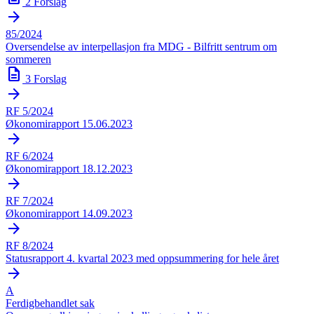
2 Forslag
arrow_forward
85/2024
Oversendelse av interpellasjon fra MDG - Bilfritt sentrum om
sommeren
description
3 Forslag
arrow_forward
RF 5/2024
Økonomirapport 15.06.2023
arrow_forward
RF 6/2024
Økonomirapport 18.12.2023
arrow_forward
RF 7/2024
Økonomirapport 14.09.2023
arrow_forward
RF 8/2024
Statusrapport 4. kvartal 2023 med oppsummering for hele året
arrow_forward
A
Ferdigbehandlet sak