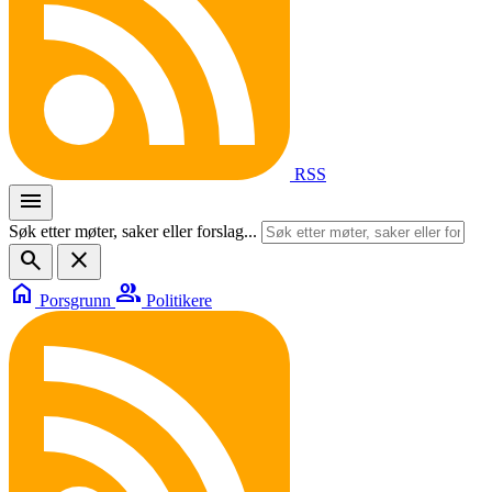
RSS
menu
Søk etter møter, saker eller forslag...
search
close
home
group
Porsgrunn
Politikere