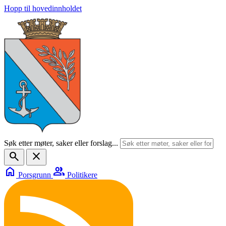
Hopp til hovedinnholdet
Søk etter møter, saker eller forslag...
search
close
home
group
Porsgrunn
Politikere