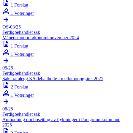
description
1 Forslag
how_to_vote
1 Voteringer
arrow_forward
OS-03/25
Ferdigbehandlet sak
Månedsrapport økonomi november 2024
description
1 Forslag
how_to_vote
1 Voteringer
arrow_forward
05/25
Ferdigbehandlet sak
Saksframlegg KS debatthefte - mellomoppgjøret 2025
description
2 Forslag
how_to_vote
1 Voteringer
arrow_forward
06/25
Ferdigbehandlet sak
Anmodning om bosetting av flyktninger i Porsgrunn kommune
2025
description