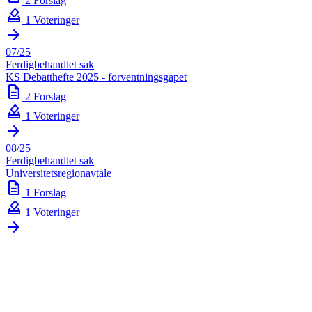
2 Forslag
how_to_vote
1 Voteringer
arrow_forward
07/25
Ferdigbehandlet sak
KS Debatthefte 2025 - forventningsgapet
description
2 Forslag
how_to_vote
1 Voteringer
arrow_forward
08/25
Ferdigbehandlet sak
Universitetsregionavtale
description
1 Forslag
how_to_vote
1 Voteringer
arrow_forward