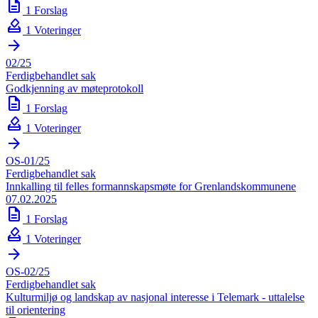
description
1 Forslag
how_to_vote
1 Voteringer
arrow_forward
02/25
Ferdigbehandlet sak
Godkjenning av møteprotokoll
description
1 Forslag
how_to_vote
1 Voteringer
arrow_forward
OS-01/25
Ferdigbehandlet sak
Innkalling til felles formannskapsmøte for Grenlandskommunene
07.02.2025
description
1 Forslag
how_to_vote
1 Voteringer
arrow_forward
OS-02/25
Ferdigbehandlet sak
Kulturmiljø og landskap av nasjonal interesse i Telemark - uttalelse
til orientering