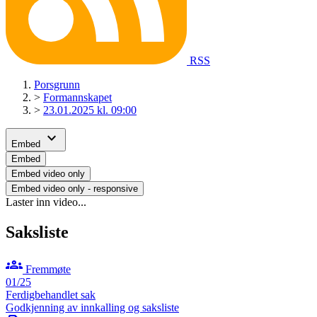
RSS
Porsgrunn
>
Formannskapet
>
23.01.2025 kl. 09:00
expand_more
Embed
Embed
Embed video only
Embed video only - responsive
Laster inn video...
Saksliste
groups
Fremmøte
01/25
Ferdigbehandlet sak
Godkjenning av innkalling og saksliste