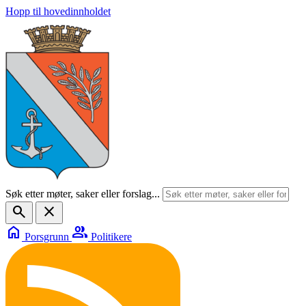
Hopp til hovedinnholdet
Søk etter møter, saker eller forslag...
search
close
home
group
Porsgrunn
Politikere