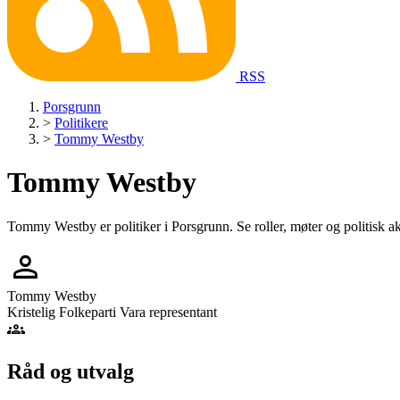
RSS
Porsgrunn
>
Politikere
>
Tommy Westby
Tommy Westby
Tommy Westby er politiker i Porsgrunn. Se roller, møter og politisk akt
person
Tommy Westby
Kristelig Folkeparti
Vara representant
groups
Råd og utvalg