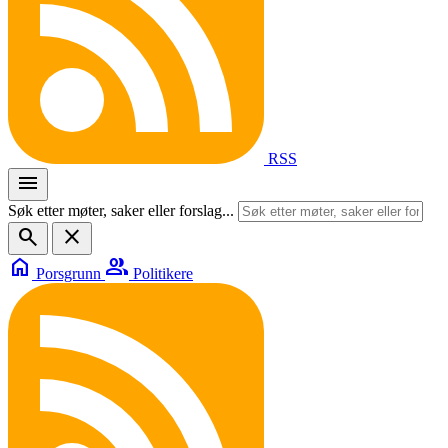
RSS
menu
Søk etter møter, saker eller forslag...
search
close
home
group
Porsgrunn
Politikere