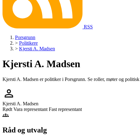
RSS
Porsgrunn
>
Politikere
>
Kjersti A. Madsen
Kjersti A. Madsen
Kjersti A. Madsen er politiker i Porsgrunn. Se roller, møter og politisk 
person
Kjersti A. Madsen
Rødt
Vara representant
Fast representant
groups
Råd og utvalg