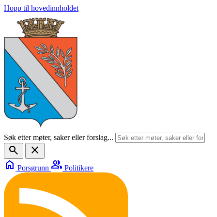
Hopp til hovedinnholdet
Søk etter møter, saker eller forslag...
search
close
home
group
Porsgrunn
Politikere