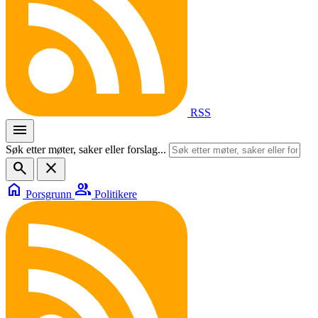
RSS
menu
Søk etter møter, saker eller forslag...
search
close
home
group
Porsgrunn
Politikere