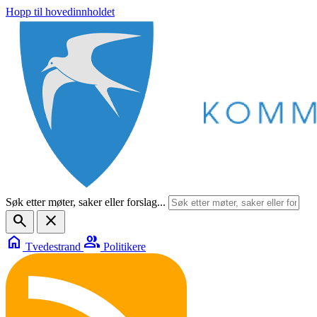
Hopp til hovedinnholdet
Søk etter møter, saker eller forslag...
search
close
home
group
Tvedestrand
Politikere