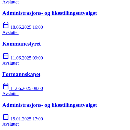
Avsluttet
Administrasjons- og likestillingsutvalget
calendar_today
18.06.2025 16:00
Avsluttet
Kommunestyret
calendar_today
11.06.2025 09:00
Avsluttet
Formannskapet
calendar_today
11.06.2025 08:00
Avsluttet
Administrasjons- og likestillingsutvalget
calendar_today
15.01.2025 17:00
Avsluttet