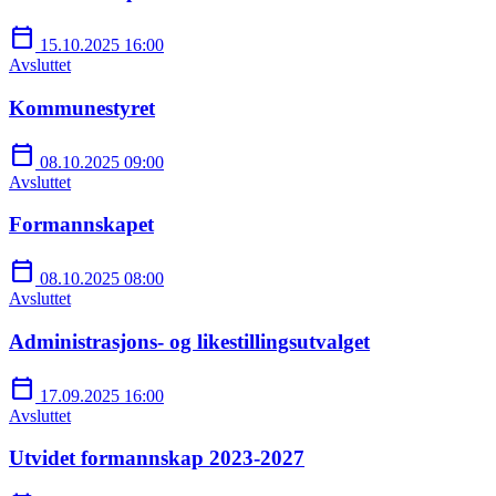
calendar_today
15.10.2025 16:00
Avsluttet
Kommunestyret
calendar_today
08.10.2025 09:00
Avsluttet
Formannskapet
calendar_today
08.10.2025 08:00
Avsluttet
Administrasjons- og likestillingsutvalget
calendar_today
17.09.2025 16:00
Avsluttet
Utvidet formannskap 2023-2027