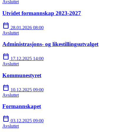
Avsluttet
Utvidet formannskap 2023-2027
calendar_today
28.01.2026 08:00
Avsluttet
Administrasjons- og likestillingsutvalget
calendar_today
17.12.2025 14:00
Avsluttet
Kommunestyret
calendar_today
10.12.2025 09:00
Avsluttet
Formannskapet
calendar_today
03.12.2025 09:00
Avsluttet