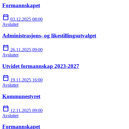
Formannskapet
calendar_today
03.12.2025 08:00
Avsluttet
Administrasjons- og likestillingsutvalget
calendar_today
26.11.2025 09:00
Avsluttet
Utvidet formannskap 2023-2027
calendar_today
19.11.2025 16:00
Avsluttet
Kommunestyret
calendar_today
12.11.2025 09:00
Avsluttet
Formannskapet