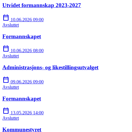
Utvidet formannskap 2023-2027
calendar_today
10.06.2026 09:00
Avsluttet
Formannskapet
calendar_today
10.06.2026 08:00
Avsluttet
Administrasjons- og likestillingsutvalget
calendar_today
09.06.2026 09:00
Avsluttet
Formannskapet
calendar_today
13.05.2026 14:00
Avsluttet
Kommunestyret