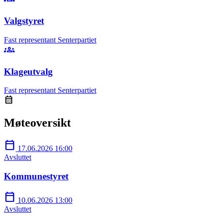
Valgstyret
Fast representant
Senterpartiet
groups
Klageutvalg
Fast representant
Senterpartiet
calendar_month
Møteoversikt
calendar_today
17.06.2026 16:00
Avsluttet
Kommunestyret
calendar_today
10.06.2026 13:00
Avsluttet