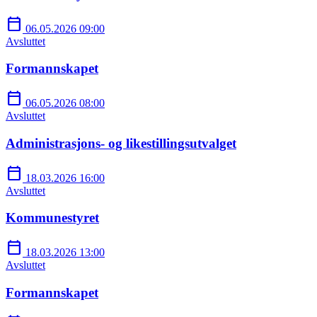
calendar_today
06.05.2026 09:00
Avsluttet
Formannskapet
calendar_today
06.05.2026 08:00
Avsluttet
Administrasjons- og likestillingsutvalget
calendar_today
18.03.2026 16:00
Avsluttet
Kommunestyret
calendar_today
18.03.2026 13:00
Avsluttet
Formannskapet