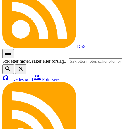
RSS
menu
Søk etter møter, saker eller forslag...
search
close
home
group
Tvedestrand
Politikere