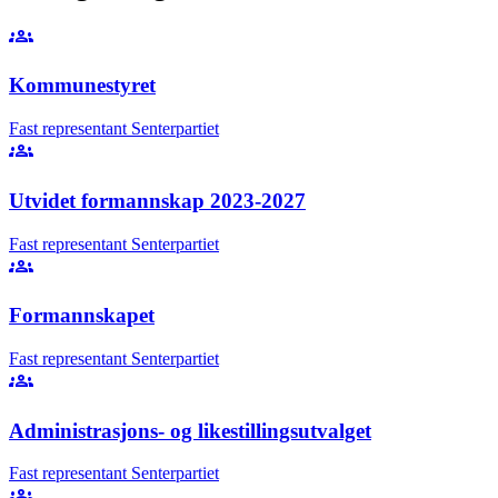
groups
Kommunestyret
Fast representant
Senterpartiet
groups
Utvidet formannskap 2023-2027
Fast representant
Senterpartiet
groups
Formannskapet
Fast representant
Senterpartiet
groups
Administrasjons- og likestillingsutvalget
Fast representant
Senterpartiet
groups