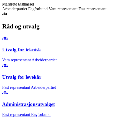
Margrete Østhassel
Arbeiderpartiet
Fagforbund
Vara representant
Fast representant
groups
Råd og utvalg
groups
Utvalg for teknisk
Vara representant
Arbeiderpartiet
groups
Utvalg for levekår
Fast representant
Arbeiderpartiet
groups
Administrasjonsutvalget
Fast representant
Fagforbund