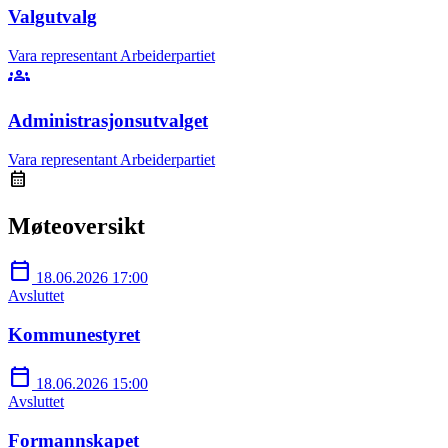
Valgutvalg
Vara representant
Arbeiderpartiet
groups
Administrasjonsutvalget
Vara representant
Arbeiderpartiet
calendar_month
Møteoversikt
calendar_today
18.06.2026 17:00
Avsluttet
Kommunestyret
calendar_today
18.06.2026 15:00
Avsluttet
Formannskapet