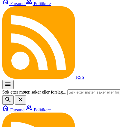
home
group
Farsund
Politikere
RSS
menu
Søk etter møter, saker eller forslag...
search
close
home
group
Farsund
Politikere