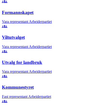
groups
Formannskapet
Vara representant
Arbeiderpartiet
groups
Viltutvalget
Vara representant
Arbeiderpartiet
groups
Utvalg for landbruk
Vara representant
Arbeiderpartiet
groups
Kommunestyret
Fast representant
Arbeiderpartiet
groups