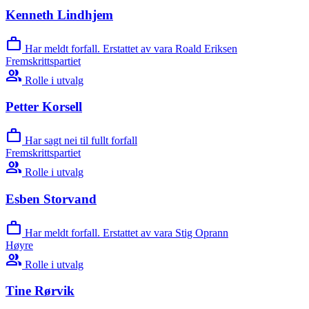
Kenneth Lindhjem
work
Har meldt forfall. Erstattet av vara Roald Eriksen
Fremskrittspartiet
group
Rolle i utvalg
Petter Korsell
work
Har sagt nei til fullt forfall
Fremskrittspartiet
group
Rolle i utvalg
Esben Storvand
work
Har meldt forfall. Erstattet av vara Stig Oprann
Høyre
group
Rolle i utvalg
Tine Rørvik