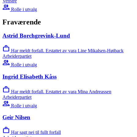
Venstre
group
Rolle i utvalg
Fraværende
Astrid Borchgrevink-Lund
work
Har meldt forfall. Erstattet av vara Line Mikalsen-Høiback
Arbeiderpartiet
group
Rolle i utvalg
Ingrid Elisabeth Kåss
work
Har meldt forfall. Erstattet av vara Mina Andreassen
Arbeiderpartiet
group
Rolle i utvalg
Geir Nilsen
work
Har sagt nei til fullt forfall