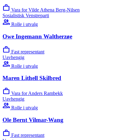
work
Vara for Vilde Athena Berg-Nilsen
Sosialistisk Venstreparti
group
Rolle i utvalg
Owe Ingemann Waltherzøe
work
Fast representant
Uavhengig
group
Rolle i utvalg
Maren Lithell Skilbred
work
Vara for Anders Rambekk
Uavhengig
group
Rolle i utvalg
Ole Bernt Vilmar-Wang
work
Fast representant