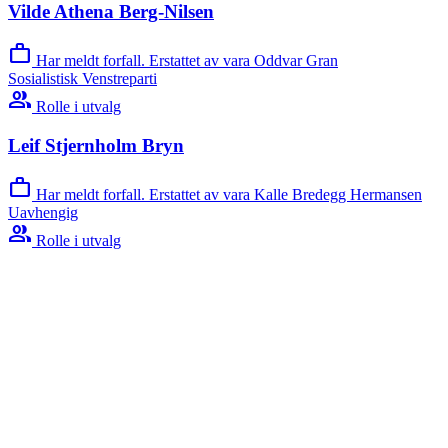
Vilde Athena Berg-Nilsen
work
Har meldt forfall. Erstattet av vara Oddvar Gran
Sosialistisk Venstreparti
group
Rolle i utvalg
Leif Stjernholm Bryn
work
Har meldt forfall. Erstattet av vara Kalle Bredegg Hermansen
Uavhengig
group
Rolle i utvalg