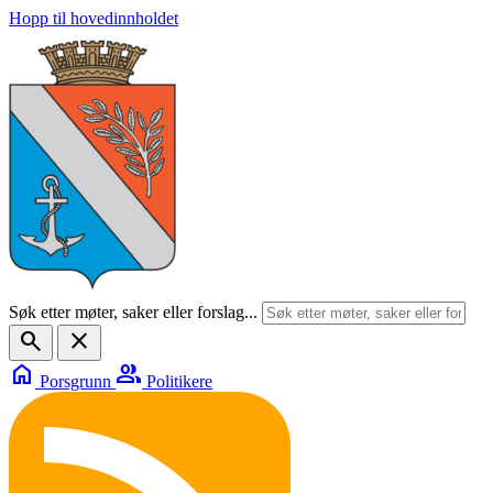
Hopp til hovedinnholdet
Søk etter møter, saker eller forslag...
search
close
home
group
Porsgrunn
Politikere