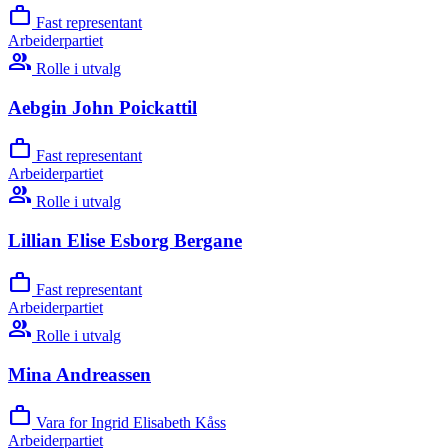
work
Fast representant
Arbeiderpartiet
group
Rolle i utvalg
Aebgin John Poickattil
work
Fast representant
Arbeiderpartiet
group
Rolle i utvalg
Lillian Elise Esborg Bergane
work
Fast representant
Arbeiderpartiet
group
Rolle i utvalg
Mina Andreassen
work
Vara for Ingrid Elisabeth Kåss
Arbeiderpartiet