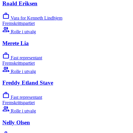
Roald Eriksen
work
Vara for Kenneth Lindhjem
Fremskrittspartiet
group
Rolle i utvalg
Merete Lia
work
Fast representant
Fremskrittspartiet
group
Rolle i utvalg
Freddy Etland Stave
work
Fast representant
Fremskrittspartiet
group
Rolle i utvalg
Nelly Olsen