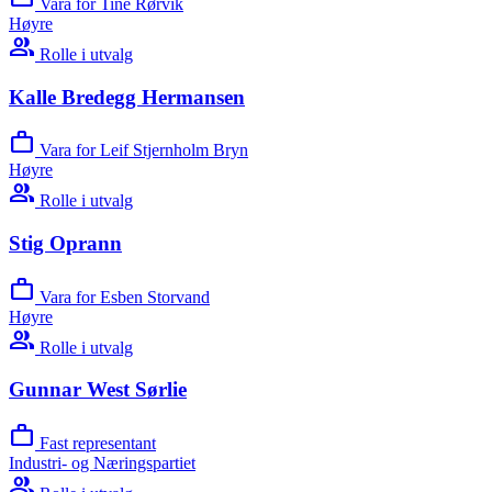
Vara for Tine Rørvik
Høyre
group
Rolle i utvalg
Kalle Bredegg Hermansen
work
Vara for Leif Stjernholm Bryn
Høyre
group
Rolle i utvalg
Stig Oprann
work
Vara for Esben Storvand
Høyre
group
Rolle i utvalg
Gunnar West Sørlie
work
Fast representant
Industri- og Næringspartiet
group