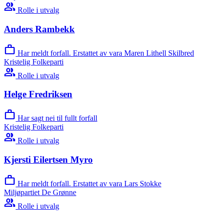
group
Rolle i utvalg
Anders Rambekk
work
Har meldt forfall. Erstattet av vara Maren Lithell Skilbred
Kristelig Folkeparti
group
Rolle i utvalg
Helge Fredriksen
work
Har sagt nei til fullt forfall
Kristelig Folkeparti
group
Rolle i utvalg
Kjersti Eilertsen Myro
work
Har meldt forfall. Erstattet av vara Lars Stokke
Miljøpartiet De Grønne
group
Rolle i utvalg