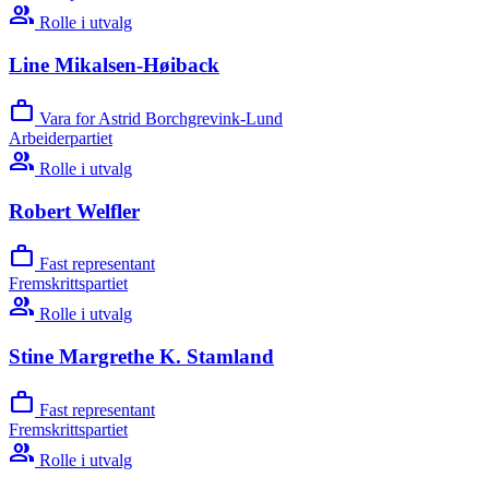
group
Rolle i utvalg
Line Mikalsen-Høiback
work
Vara for Astrid Borchgrevink-Lund
Arbeiderpartiet
group
Rolle i utvalg
Robert Welfler
work
Fast representant
Fremskrittspartiet
group
Rolle i utvalg
Stine Margrethe K. Stamland
work
Fast representant
Fremskrittspartiet
group
Rolle i utvalg