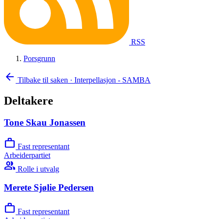
RSS
Porsgrunn
arrow_back
Tilbake til saken
·
Interpellasjon - SAMBA
Deltakere
Tone Skau Jonassen
work
Fast representant
Arbeiderpartiet
group
Rolle i utvalg
Merete Sjølie Pedersen
work
Fast representant