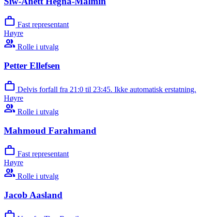
Siw-Anett Hegna-Malmin
work
Fast representant
Høyre
group
Rolle i utvalg
Petter Ellefsen
work
Delvis forfall fra 21:0 til 23:45. Ikke automatisk erstatning.
Høyre
group
Rolle i utvalg
Mahmoud Farahmand
work
Fast representant
Høyre
group
Rolle i utvalg
Jacob Aasland
work