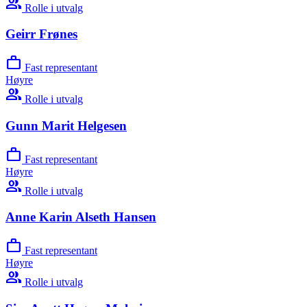
group
Rolle i utvalg
Geirr Frønes
work
Fast representant
Høyre
group
Rolle i utvalg
Gunn Marit Helgesen
work
Fast representant
Høyre
group
Rolle i utvalg
Anne Karin Alseth Hansen
work
Fast representant
Høyre
group
Rolle i utvalg