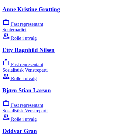
Anne Kristine Grøtting
work
Fast representant
Senterpartiet
group
Rolle i utvalg
Etty Ragnhild Nilsen
work
Fast representant
Sosialistisk Venstreparti
group
Rolle i utvalg
Bjørn Stian Larson
work
Fast representant
Sosialistisk Venstreparti
group
Rolle i utvalg
Oddvar Gran