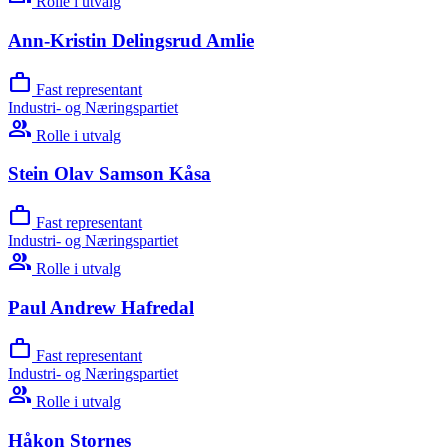
Rolle i utvalg
Ann-Kristin Delingsrud Amlie
work
Fast representant
Industri- og Næringspartiet
group
Rolle i utvalg
Stein Olav Samson Kåsa
work
Fast representant
Industri- og Næringspartiet
group
Rolle i utvalg
Paul Andrew Hafredal
work
Fast representant
Industri- og Næringspartiet
group
Rolle i utvalg
Håkon Stornes