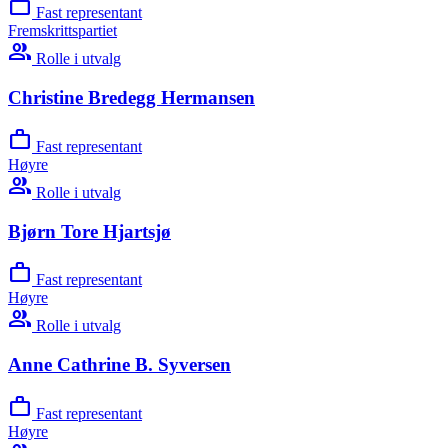
work
Fast representant
Fremskrittspartiet
group
Rolle i utvalg
Christine Bredegg Hermansen
work
Fast representant
Høyre
group
Rolle i utvalg
Bjørn Tore Hjartsjø
work
Fast representant
Høyre
group
Rolle i utvalg
Anne Cathrine B. Syversen
work
Fast representant
Høyre