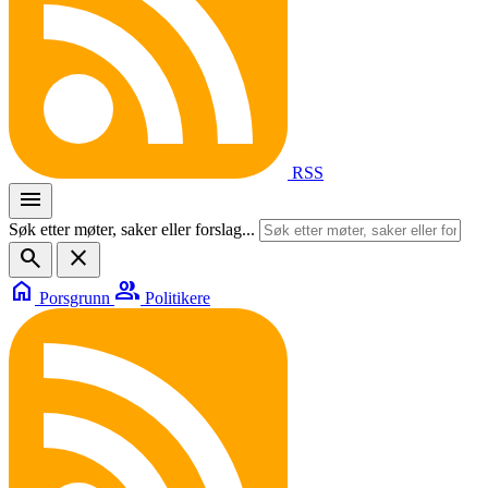
RSS
menu
Søk etter møter, saker eller forslag...
search
close
home
group
Porsgrunn
Politikere