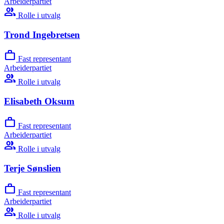
Arbeiderpartiet
group
Rolle i utvalg
Trond Ingebretsen
work
Fast representant
Arbeiderpartiet
group
Rolle i utvalg
Elisabeth Oksum
work
Fast representant
Arbeiderpartiet
group
Rolle i utvalg
Terje Sønslien
work
Fast representant
Arbeiderpartiet
group
Rolle i utvalg