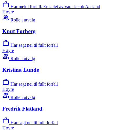
work
Har meldt forfall. Erstattet av vara Jacob Aasland
Høyre
group
Rolle i utvalg
Knut Forberg
work
Har sagt nei til fullt forfall
Høyre
group
Rolle i utvalg
Kristina Lunde
work
Har sagt nei til fullt forfall
Høyre
group
Rolle i utvalg
Fredrik Flatland
work
Har sagt nei til fullt forfall
Høyre