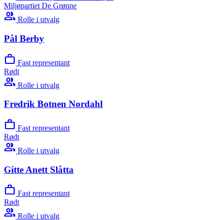
Miljøpartiet De Grønne
group
Rolle i utvalg
Pål Berby
work
Fast representant
Rødt
group
Rolle i utvalg
Fredrik Botnen Nordahl
work
Fast representant
Rødt
group
Rolle i utvalg
Gitte Anett Slåtta
work
Fast representant
Rødt
group
Rolle i utvalg