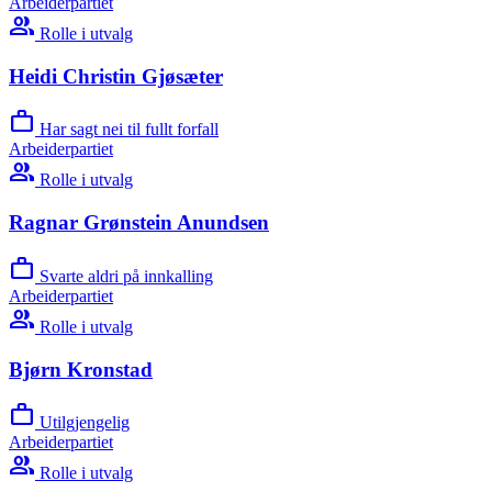
Arbeiderpartiet
group
Rolle i utvalg
Heidi Christin Gjøsæter
work
Har sagt nei til fullt forfall
Arbeiderpartiet
group
Rolle i utvalg
Ragnar Grønstein Anundsen
work
Svarte aldri på innkalling
Arbeiderpartiet
group
Rolle i utvalg
Bjørn Kronstad
work
Utilgjengelig
Arbeiderpartiet
group
Rolle i utvalg