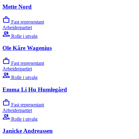
Mette Nord
work
Fast representant
Arbeiderpartiet
group
Rolle i utvalg
Ole Kåre Wagenius
work
Fast representant
Arbeiderpartiet
group
Rolle i utvalg
Emma Li Hu Humlegård
work
Fast representant
Arbeiderpartiet
group
Rolle i utvalg
Janicke Andreassen