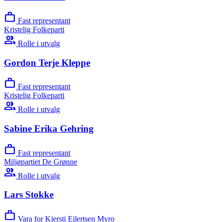
work
Fast representant
Kristelig Folkeparti
group
Rolle i utvalg
Gordon Terje Kleppe
work
Fast representant
Kristelig Folkeparti
group
Rolle i utvalg
Sabine Erika Gehring
work
Fast representant
Miljøpartiet De Grønne
group
Rolle i utvalg
Lars Stokke
work
Vara for Kjersti Eilertsen Myro