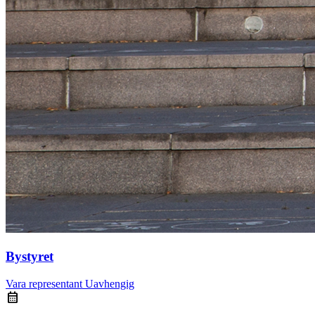
Bystyret
Vara representant
Uavhengig
calendar_month