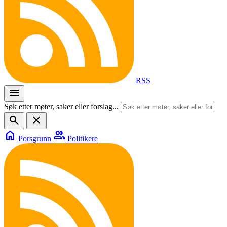
RSS
menu
Søk etter møter, saker eller forslag...
search
close
home
group
Porsgrunn
Politikere