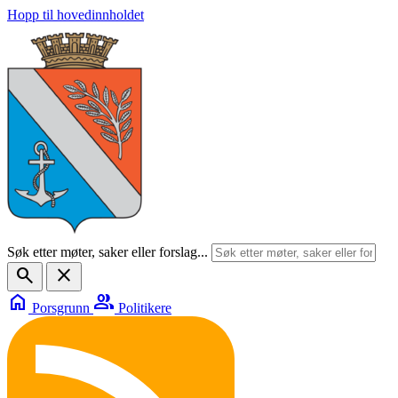
Hopp til hovedinnholdet
Søk etter møter, saker eller forslag...
search
close
home
group
Porsgrunn
Politikere