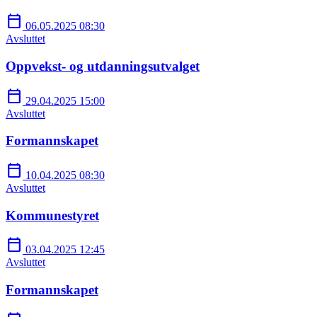
calendar_today
06.05.2025 08:30
Avsluttet
Oppvekst- og utdanningsutvalget
calendar_today
29.04.2025 15:00
Avsluttet
Formannskapet
calendar_today
10.04.2025 08:30
Avsluttet
Kommunestyret
calendar_today
03.04.2025 12:45
Avsluttet
Formannskapet