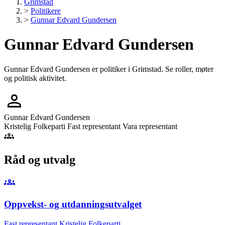
Grimstad
>
Politikere
>
Gunnar Edvard Gundersen
Gunnar Edvard Gundersen
Gunnar Edvard Gundersen er politiker i Grimstad. Se roller, møter
og politisk aktivitet.
person
Gunnar Edvard Gundersen
Kristelig Folkeparti
Fast representant
Vara representant
groups
Råd og utvalg
groups
Oppvekst- og utdanningsutvalget
Fast representant
Kristelig Folkeparti