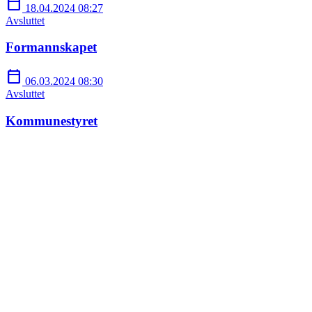
calendar_today
18.04.2024 08:27
Avsluttet
Formannskapet
calendar_today
06.03.2024 08:30
Avsluttet
Kommunestyret