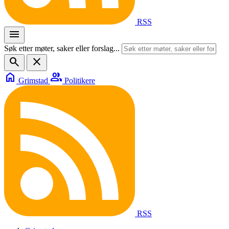
RSS
menu
Søk etter møter, saker eller forslag...
search
close
home
group
Grimstad
Politikere
RSS