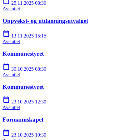
calendar_today
25.11.2025 08:30
Avsluttet
Oppvekst- og utdanningsutvalget
calendar_today
13.11.2025 15:15
Avsluttet
Kommunestyret
calendar_today
30.10.2025 08:30
Avsluttet
Kommunestyret
calendar_today
23.10.2025 12:30
Avsluttet
Formannskapet
calendar_today
23.10.2025 10:30