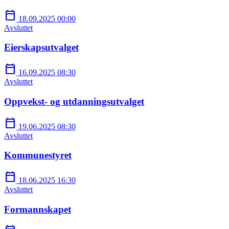
calendar_today
18.09.2025 00:00
Avsluttet
Eierskapsutvalget
calendar_today
16.09.2025 08:30
Avsluttet
Oppvekst- og utdanningsutvalget
calendar_today
19.06.2025 08:30
Avsluttet
Kommunestyret
calendar_today
18.06.2025 16:30
Avsluttet
Formannskapet