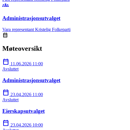
groups
Administrasjonsutvalget
Vara representant
Kristelig Folkeparti
calendar_month
Møteoversikt
calendar_today
11.06.2026 11:00
Avsluttet
Administrasjonsutvalget
calendar_today
23.04.2026 11:00
Avsluttet
Eierskapsutvalget
calendar_today
23.04.2026 10:00