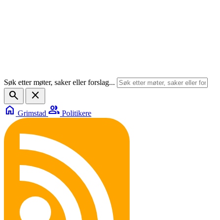
Søk etter møter, saker eller forslag...
search
close
home
group
Grimstad
Politikere