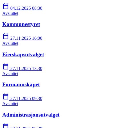
calendar_today
04.12.2025 08:30
Avsluttet
Kommunestyret
calendar_today
27.11.2025 16:00
Avsluttet
Eierskapsutvalget
calendar_today
27.11.2025 13:30
Avsluttet
Formannskapet
calendar_today
27.11.2025 09:30
Avsluttet
Administrasjonsutvalget
calendar_today