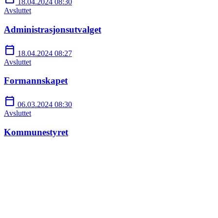
18.04.2024 08:30
Avsluttet
Administrasjonsutvalget
calendar_today
18.04.2024 08:27
Avsluttet
Formannskapet
calendar_today
06.03.2024 08:30
Avsluttet
Kommunestyret