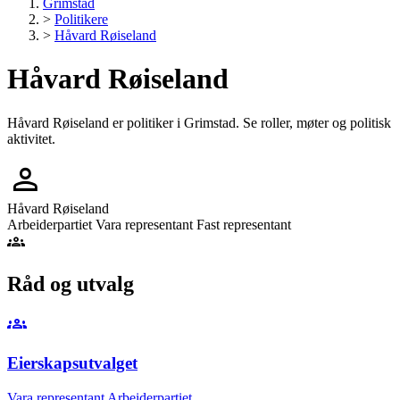
Grimstad
>
Politikere
>
Håvard Røiseland
Håvard Røiseland
Håvard Røiseland er politiker i Grimstad. Se roller, møter og politisk
aktivitet.
person
Håvard Røiseland
Arbeiderpartiet
Vara representant
Fast representant
groups
Råd og utvalg
groups
Eierskapsutvalget
Vara representant
Arbeiderpartiet