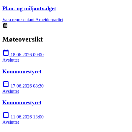
Plan- og miljøutvalget
Vara representant
Arbeiderpartiet
calendar_month
Møteoversikt
calendar_today
18.06.2026 09:00
Avsluttet
Kommunestyret
calendar_today
17.06.2026 08:30
Avsluttet
Kommunestyret
calendar_today
11.06.2026 13:00
Avsluttet