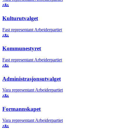
groups
Kulturutvalget
Fast representant
Arbeiderpartiet
groups
Kommunestyret
Fast representant
Arbeiderpartiet
groups
Administrasjonsutvalget
Vara representant
Arbeiderpartiet
groups
Formannskapet
Vara representant
Arbeiderpartiet
groups