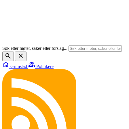
Søk etter møter, saker eller forslag...
search
close
home
group
Grimstad
Politikere