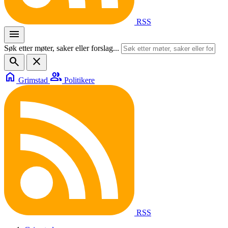
RSS
menu
Søk etter møter, saker eller forslag...
search
close
home
group
Grimstad
Politikere
RSS